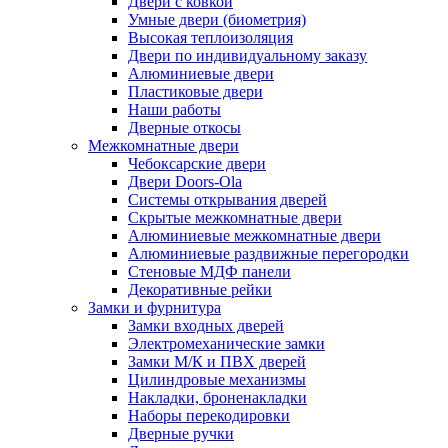
Двери с ковкой
Умные двери (биометрия)
Высокая теплоизоляция
Двери по индивидуальному заказу
Алюминиевые двери
Пластиковые двери
Наши работы
Дверные откосы
Межкомнатные двери
Чебоксарские двери
Двери Doors-Ola
Системы открывания дверей
Скрытые межкомнатные двери
Алюминиевые межкомнатные двери
Алюминиевые раздвижные перегородки
Стеновые МДФ панели
Декоративные рейки
Замки и фурнитура
Замки входных дверей
Электромеханические замки
Замки М/К и ПВХ дверей
Цилиндровые механизмы
Накладки, броненакладки
Наборы перекодировки
Дверные ручки