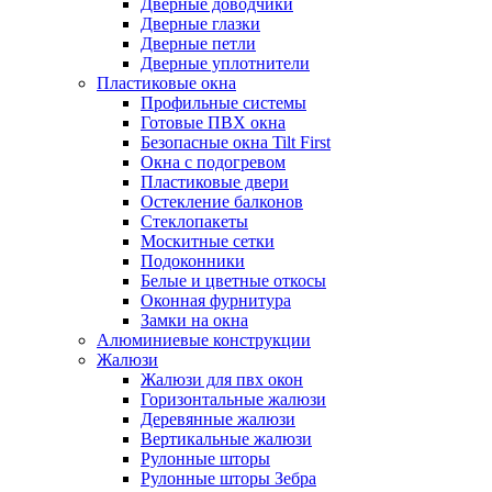
Дверные доводчики
Дверные глазки
Дверные петли
Дверные уплотнители
Пластиковые окна
Профильные системы
Готовые ПВХ окна
Безопасные окна Tilt First
Окна с подогревом
Пластиковые двери
Остекление балконов
Стеклопакеты
Москитные сетки
Подоконники
Белые и цветные откосы
Оконная фурнитура
Замки на окна
Алюминиевые конструкции
Жалюзи
Жалюзи для пвх окон
Горизонтальные жалюзи
Деревянные жалюзи
Вертикальные жалюзи
Рулонные шторы
Рулонные шторы Зебра