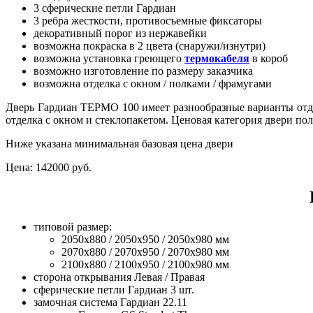
3 сферические петли Гардиан
3 ребра жесткости, противосъемные фиксаторы
декоративный порог из нержавейки
возможна покраска в 2 цвета (снаружи/изнутри)
возможна установка греющего
термокабеля
в короб
возможно изготовление по размеру заказчика
возможна отделка с окном / полками / фрамугами
Дверь Гардиан ТЕРМО 100 имеет разнообразные варианты отд
отделка с окном и стеклопакетом. Ценовая категория двери пол
Ниже указана минимальная базовая цена двери
Цена:
142000 руб.
типовой размер:
2050х880 / 2050х950 / 2050х980 мм
2070х880 / 2070х950 / 2070х980 мм
2100х880 / 2100х950 / 2100х980 мм
сторона открывания Левая / Правая
сферические петли Гардиан 3 шт.
замочная система Гардиан 22.11