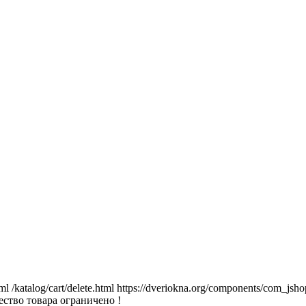
tml
/katalog/cart/delete.html
https://dveriokna.org/components/com_jsho
ство товара ограничено !