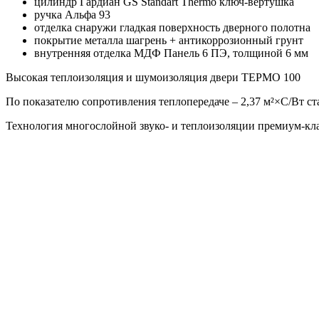
цилиндр Гардиан GS Standart Thermo ключ-вертушка
ручка Альфа 93
отделка снаружи гладкая поверхность дверного полотна
покрытие металла шагрень + антикоррозионный грунт
внутренняя отделка МДФ Панель 6 ПЭ, толщиной 6 мм
Высокая теплоизоляция и шумоизоляция двери ТЕРМО 100
По показателю сопротивления теплопередаче – 2,37 м²×С/Вт ст
Технология многослойной звуко- и теплоизоляции премиум-кл