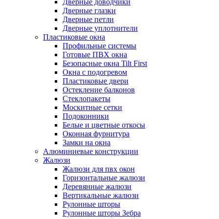
Дверные доводчики
Дверные глазки
Дверные петли
Дверные уплотнители
Пластиковые окна
Профильные системы
Готовые ПВХ окна
Безопасные окна Tilt First
Окна с подогревом
Пластиковые двери
Остекление балконов
Стеклопакеты
Москитные сетки
Подоконники
Белые и цветные откосы
Оконная фурнитура
Замки на окна
Алюминиевые конструкции
Жалюзи
Жалюзи для пвх окон
Горизонтальные жалюзи
Деревянные жалюзи
Вертикальные жалюзи
Рулонные шторы
Рулонные шторы Зебра