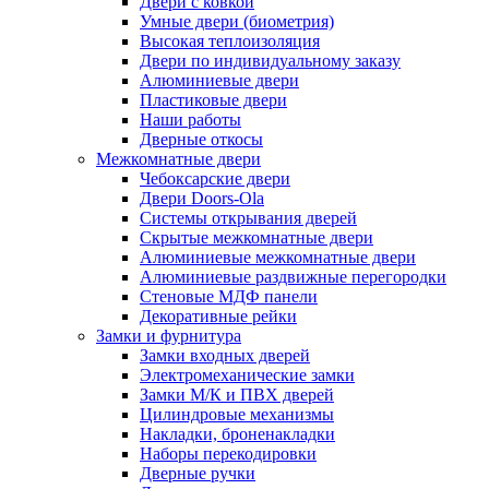
Двери с ковкой
Умные двери (биометрия)
Высокая теплоизоляция
Двери по индивидуальному заказу
Алюминиевые двери
Пластиковые двери
Наши работы
Дверные откосы
Межкомнатные двери
Чебоксарские двери
Двери Doors-Ola
Системы открывания дверей
Скрытые межкомнатные двери
Алюминиевые межкомнатные двери
Алюминиевые раздвижные перегородки
Стеновые МДФ панели
Декоративные рейки
Замки и фурнитура
Замки входных дверей
Электромеханические замки
Замки М/К и ПВХ дверей
Цилиндровые механизмы
Накладки, броненакладки
Наборы перекодировки
Дверные ручки