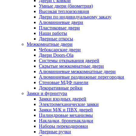
Двери с ковкой
Умные двери (биометрия)
Высокая теплоизоляция
Двери по индивидуальному заказу
Алюминиевые двери
Пластиковые двери
Наши работы
Дверные откосы
Межкомнатные двери
Чебоксарские двери
Двери Doors-Ola
Системы открывания дверей
Скрытые межкомнатные двери
Алюминиевые межкомнатные двери
Алюминиевые раздвижные перегородки
Стеновые МДФ панели
Декоративные рейки
Замки и фурнитура
Замки входных дверей
Электромеханические замки
Замки М/К и ПВХ дверей
Цилиндровые механизмы
Накладки, броненакладки
Наборы перекодировки
Дверные ручки