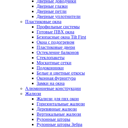
Дверные доводчики
Дверные глазки
Дверные петли
Дверные уплотнители
Пластиковые окна
Профильные системы
Готовые ПВХ окна
Безопасные окна Tilt First
Окна с подогревом
Пластиковые двери
Остекление балконов
Стеклопакеты
Москитные сетки
Подоконники
Белые и цветные откосы
Оконная фурнитура
Замки на окна
Алюминиевые конструкции
Жалюзи
Жалюзи для пвх окон
Горизонтальные жалюзи
Деревянные жалюзи
Вертикальные жалюзи
Рулонные шторы
Рулонные шторы Зебра