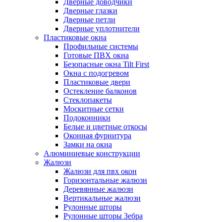
Дверные доводчики
Дверные глазки
Дверные петли
Дверные уплотнители
Пластиковые окна
Профильные системы
Готовые ПВХ окна
Безопасные окна Tilt First
Окна с подогревом
Пластиковые двери
Остекление балконов
Стеклопакеты
Москитные сетки
Подоконники
Белые и цветные откосы
Оконная фурнитура
Замки на окна
Алюминиевые конструкции
Жалюзи
Жалюзи для пвх окон
Горизонтальные жалюзи
Деревянные жалюзи
Вертикальные жалюзи
Рулонные шторы
Рулонные шторы Зебра