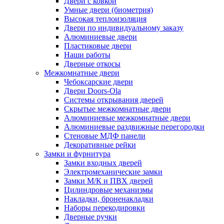
Двери с ковкой
Умные двери (биометрия)
Высокая теплоизоляция
Двери по индивидуальному заказу
Алюминиевые двери
Пластиковые двери
Наши работы
Дверные откосы
Межкомнатные двери
Чебоксарские двери
Двери Doors-Ola
Системы открывания дверей
Скрытые межкомнатные двери
Алюминиевые межкомнатные двери
Алюминиевые раздвижные перегородки
Стеновые МДФ панели
Декоративные рейки
Замки и фурнитура
Замки входных дверей
Электромеханические замки
Замки М/К и ПВХ дверей
Цилиндровые механизмы
Накладки, броненакладки
Наборы перекодировки
Дверные ручки