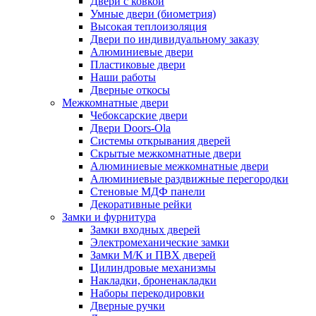
Двери с ковкой
Умные двери (биометрия)
Высокая теплоизоляция
Двери по индивидуальному заказу
Алюминиевые двери
Пластиковые двери
Наши работы
Дверные откосы
Межкомнатные двери
Чебоксарские двери
Двери Doors-Ola
Системы открывания дверей
Скрытые межкомнатные двери
Алюминиевые межкомнатные двери
Алюминиевые раздвижные перегородки
Стеновые МДФ панели
Декоративные рейки
Замки и фурнитура
Замки входных дверей
Электромеханические замки
Замки М/К и ПВХ дверей
Цилиндровые механизмы
Накладки, броненакладки
Наборы перекодировки
Дверные ручки