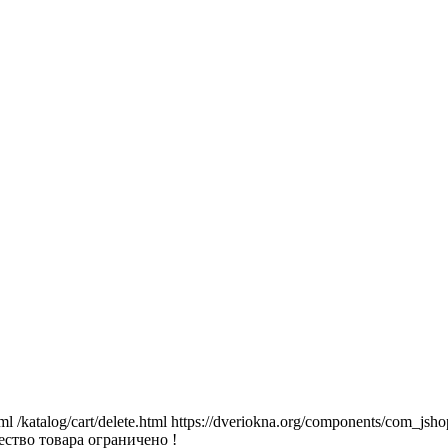
tml
/katalog/cart/delete.html
https://dveriokna.org/components/com_jsho
ство товара ограничено !