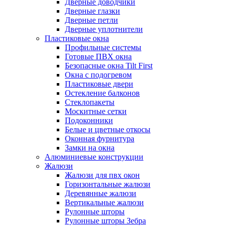
Дверные доводчики
Дверные глазки
Дверные петли
Дверные уплотнители
Пластиковые окна
Профильные системы
Готовые ПВХ окна
Безопасные окна Tilt First
Окна с подогревом
Пластиковые двери
Остекление балконов
Стеклопакеты
Москитные сетки
Подоконники
Белые и цветные откосы
Оконная фурнитура
Замки на окна
Алюминиевые конструкции
Жалюзи
Жалюзи для пвх окон
Горизонтальные жалюзи
Деревянные жалюзи
Вертикальные жалюзи
Рулонные шторы
Рулонные шторы Зебра