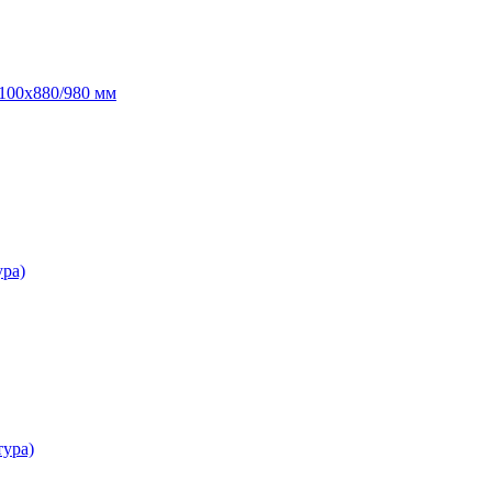
100х880/980 мм
ура)
тура)