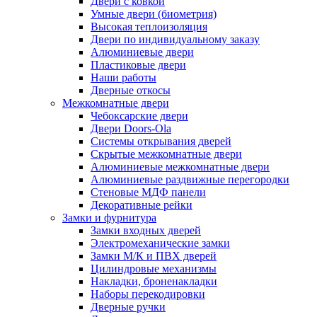
Двери с ковкой
Умные двери (биометрия)
Высокая теплоизоляция
Двери по индивидуальному заказу
Алюминиевые двери
Пластиковые двери
Наши работы
Дверные откосы
Межкомнатные двери
Чебоксарские двери
Двери Doors-Ola
Системы открывания дверей
Скрытые межкомнатные двери
Алюминиевые межкомнатные двери
Алюминиевые раздвижные перегородки
Стеновые МДФ панели
Декоративные рейки
Замки и фурнитура
Замки входных дверей
Электромеханические замки
Замки М/К и ПВХ дверей
Цилиндровые механизмы
Накладки, броненакладки
Наборы перекодировки
Дверные ручки