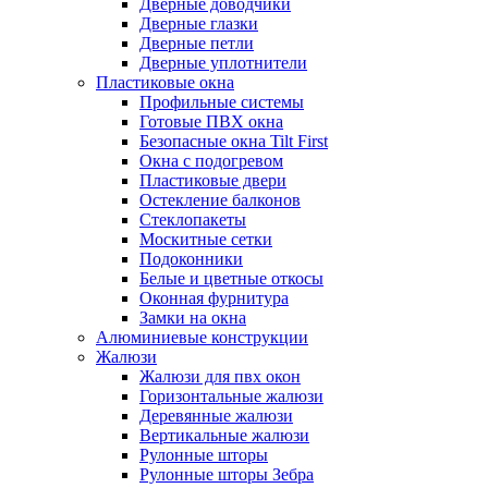
Дверные доводчики
Дверные глазки
Дверные петли
Дверные уплотнители
Пластиковые окна
Профильные системы
Готовые ПВХ окна
Безопасные окна Tilt First
Окна с подогревом
Пластиковые двери
Остекление балконов
Стеклопакеты
Москитные сетки
Подоконники
Белые и цветные откосы
Оконная фурнитура
Замки на окна
Алюминиевые конструкции
Жалюзи
Жалюзи для пвх окон
Горизонтальные жалюзи
Деревянные жалюзи
Вертикальные жалюзи
Рулонные шторы
Рулонные шторы Зебра