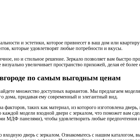
альности и эстетики, которое привнесет в ваш дом или квартир
нтов, которые удовлетворят любые потребности и вкусы.
ичное, но и стильное решение. Зеркало позволяет вам быстро пр
 визуально увеличивает пространство прихожей, делая её более 
овгороде по самым выгодным ценам
вы найдете множество доступных вариантов. Мы предлагаем моде
о дома, придавая ему современный и элегантный вид.
ва факторов, таких как материал, из которого изготовлена двер
о каждой модели входной двери с зеркалом, что поможет вам сд
и МДФ панелями), чтобы удовлетворить любые предпочтения и 
входную дверь с зеркалом. Ознакомьтесь с нашим каталогом, вы