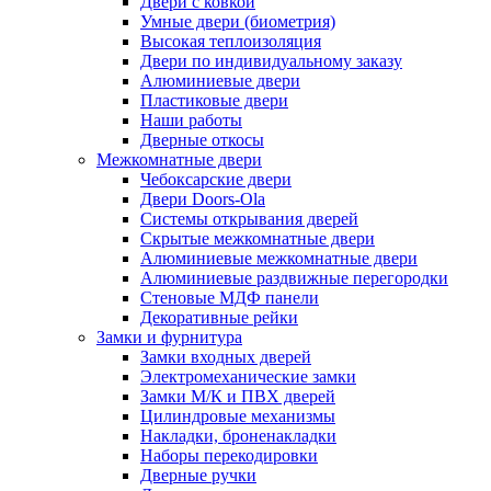
Двери с ковкой
Умные двери (биометрия)
Высокая теплоизоляция
Двери по индивидуальному заказу
Алюминиевые двери
Пластиковые двери
Наши работы
Дверные откосы
Межкомнатные двери
Чебоксарские двери
Двери Doors-Ola
Системы открывания дверей
Скрытые межкомнатные двери
Алюминиевые межкомнатные двери
Алюминиевые раздвижные перегородки
Стеновые МДФ панели
Декоративные рейки
Замки и фурнитура
Замки входных дверей
Электромеханические замки
Замки М/К и ПВХ дверей
Цилиндровые механизмы
Накладки, броненакладки
Наборы перекодировки
Дверные ручки