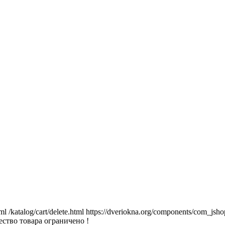
tml
/katalog/cart/delete.html
https://dveriokna.org/components/com_jsho
ство товара ограничено !