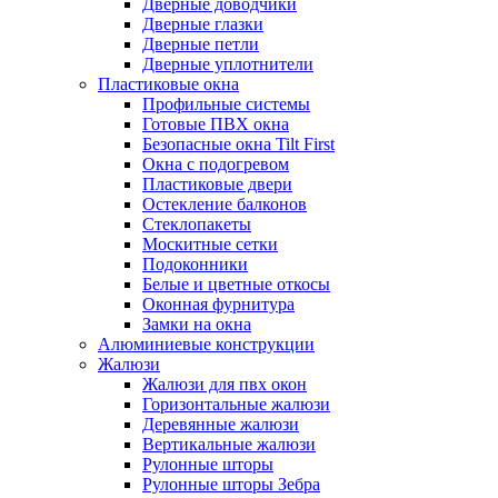
Дверные доводчики
Дверные глазки
Дверные петли
Дверные уплотнители
Пластиковые окна
Профильные системы
Готовые ПВХ окна
Безопасные окна Tilt First
Окна с подогревом
Пластиковые двери
Остекление балконов
Стеклопакеты
Москитные сетки
Подоконники
Белые и цветные откосы
Оконная фурнитура
Замки на окна
Алюминиевые конструкции
Жалюзи
Жалюзи для пвх окон
Горизонтальные жалюзи
Деревянные жалюзи
Вертикальные жалюзи
Рулонные шторы
Рулонные шторы Зебра