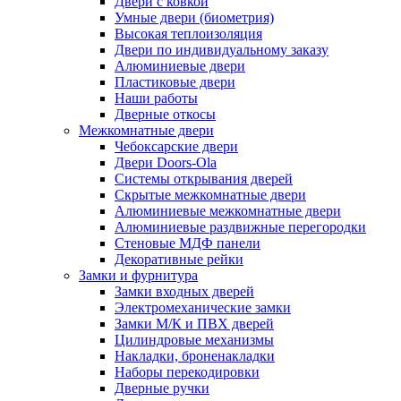
Двери с ковкой
Умные двери (биометрия)
Высокая теплоизоляция
Двери по индивидуальному заказу
Алюминиевые двери
Пластиковые двери
Наши работы
Дверные откосы
Межкомнатные двери
Чебоксарские двери
Двери Doors-Ola
Системы открывания дверей
Скрытые межкомнатные двери
Алюминиевые межкомнатные двери
Алюминиевые раздвижные перегородки
Стеновые МДФ панели
Декоративные рейки
Замки и фурнитура
Замки входных дверей
Электромеханические замки
Замки М/К и ПВХ дверей
Цилиндровые механизмы
Накладки, броненакладки
Наборы перекодировки
Дверные ручки