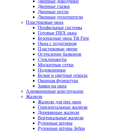
Дверные доводчики
Дверные глазки
Дверные петли
Дверные уплотнители
Пластиковые окна
Профильные системы
Готовые ПВХ окна
Безопасные окна Tilt First
Окна с подогревом
Пластиковые двери
Остекление балконов
Стеклопакеты
Москитные сетки
Подоконники
Белые и цветные откосы
Оконная фурнитура
Замки на окна
Алюминиевые конструкции
Жалюзи
Жалюзи для пвх окон
Горизонтальные жалюзи
Деревянные жалюзи
Вертикальные жалюзи
Рулонные шторы
Рулонные шторы Зебра