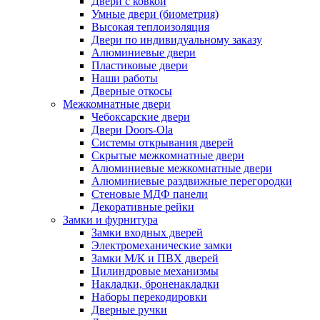
Двери с ковкой
Умные двери (биометрия)
Высокая теплоизоляция
Двери по индивидуальному заказу
Алюминиевые двери
Пластиковые двери
Наши работы
Дверные откосы
Межкомнатные двери
Чебоксарские двери
Двери Doors-Ola
Системы открывания дверей
Скрытые межкомнатные двери
Алюминиевые межкомнатные двери
Алюминиевые раздвижные перегородки
Стеновые МДФ панели
Декоративные рейки
Замки и фурнитура
Замки входных дверей
Электромеханические замки
Замки М/К и ПВХ дверей
Цилиндровые механизмы
Накладки, броненакладки
Наборы перекодировки
Дверные ручки