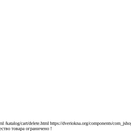
tml
/katalog/cart/delete.html
https://dveriokna.org/components/com_jsho
ство товара ограничено !