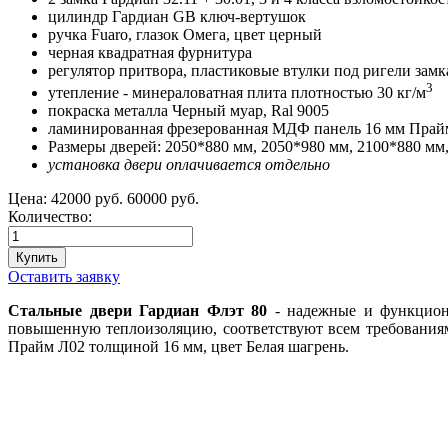
цилиндр Гардиан GB ключ-вертушок
ручка Fuaro, глазок Омега, цвет церный
черная квадратная фурнитура
регулятор притвора, пластиковые втулки под ригели замк
3
утепление - минераловатная плита плотностью 30 кг/м
покраска металла Черный муар, Ral 9005
ламинированная фрезерованная МДФ панель 16 мм Прайм Л
Размеры дверей: 2050*880 мм, 2050*980 мм, 2100*880 мм
установка двери оплачивается отдельно
Цена:
42000 руб.
60000 руб.
Количество:
Оставить заявку
Стальные двери Гардиан Флэт 80
- надежные и функциона
повышенную теплоизоляцию, соответствуют всем требования
Прайм Л02 толщиной 16 мм, цвет Белая шагрень.