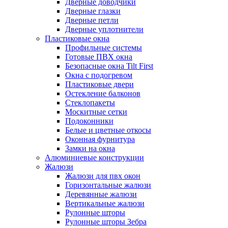
Дверные доводчики
Дверные глазки
Дверные петли
Дверные уплотнители
Пластиковые окна
Профильные системы
Готовые ПВХ окна
Безопасные окна Tilt First
Окна с подогревом
Пластиковые двери
Остекление балконов
Стеклопакеты
Москитные сетки
Подоконники
Белые и цветные откосы
Оконная фурнитура
Замки на окна
Алюминиевые конструкции
Жалюзи
Жалюзи для пвх окон
Горизонтальные жалюзи
Деревянные жалюзи
Вертикальные жалюзи
Рулонные шторы
Рулонные шторы Зебра