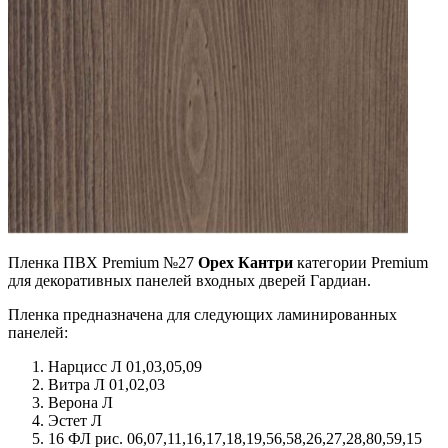
Пленка ПВХ Premium №27
Орех Кантри
категории Premium
для декоративных панелей входных дверей Гардиан.
Пленка предназначена для следующих ламинированных
панелей:
Нарцисс Л 01,03,05,09
Витра Л 01,02,03
Верона Л
Эстет Л
16 ФЛ рис. 06,07,11,16,17,18,19,56,58,26,27,28,80,59,15