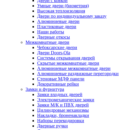
Двери с ковкой
Умные двери (биометрия)
Высокая теплоизоляция
Двери по индивидуальному заказу
Алюминиевые двери
Пластиковые двери
Наши работы
Дверные откосы
Межкомнатные двери
Чебоксарские двери
Двери Doors-Ola
Системы открывания дверей
Скрытые межкомнатные двери
Алюминиевые межкомнатные двери
Алюминиевые раздвижные перегородки
Стеновые МДФ панели
Декоративные рейки
Замки и фурнитура
Замки входных дверей
Электромеханические замки
Замки М/К и ПВХ дверей
Цилиндровые механизмы
Накладки, броненакладки
Наборы перекодировки
Дверные ручки