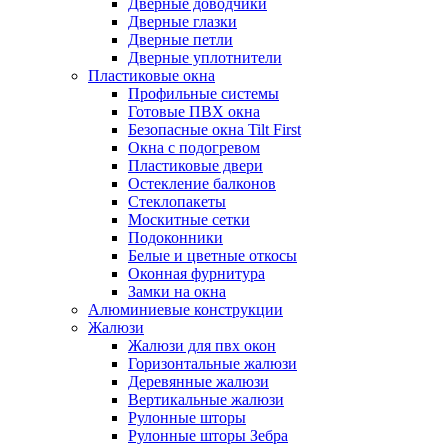
Дверные доводчики
Дверные глазки
Дверные петли
Дверные уплотнители
Пластиковые окна
Профильные системы
Готовые ПВХ окна
Безопасные окна Tilt First
Окна с подогревом
Пластиковые двери
Остекление балконов
Стеклопакеты
Москитные сетки
Подоконники
Белые и цветные откосы
Оконная фурнитура
Замки на окна
Алюминиевые конструкции
Жалюзи
Жалюзи для пвх окон
Горизонтальные жалюзи
Деревянные жалюзи
Вертикальные жалюзи
Рулонные шторы
Рулонные шторы Зебра