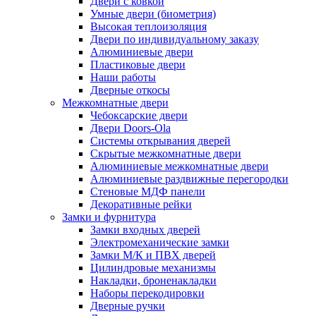
Двери с ковкой
Умные двери (биометрия)
Высокая теплоизоляция
Двери по индивидуальному заказу
Алюминиевые двери
Пластиковые двери
Наши работы
Дверные откосы
Межкомнатные двери
Чебоксарские двери
Двери Doors-Ola
Системы открывания дверей
Скрытые межкомнатные двери
Алюминиевые межкомнатные двери
Алюминиевые раздвижные перегородки
Стеновые МДФ панели
Декоративные рейки
Замки и фурнитура
Замки входных дверей
Электромеханические замки
Замки М/К и ПВХ дверей
Цилиндровые механизмы
Накладки, броненакладки
Наборы перекодировки
Дверные ручки