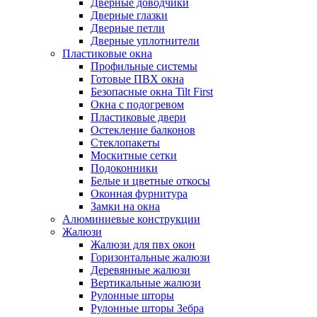
Дверные доводчики
Дверные глазки
Дверные петли
Дверные уплотнители
Пластиковые окна
Профильные системы
Готовые ПВХ окна
Безопасные окна Tilt First
Окна с подогревом
Пластиковые двери
Остекление балконов
Стеклопакеты
Москитные сетки
Подоконники
Белые и цветные откосы
Оконная фурнитура
Замки на окна
Алюминиевые конструкции
Жалюзи
Жалюзи для пвх окон
Горизонтальные жалюзи
Деревянные жалюзи
Вертикальные жалюзи
Рулонные шторы
Рулонные шторы Зебра