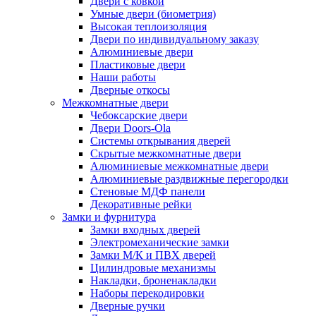
Двери с ковкой
Умные двери (биометрия)
Высокая теплоизоляция
Двери по индивидуальному заказу
Алюминиевые двери
Пластиковые двери
Наши работы
Дверные откосы
Межкомнатные двери
Чебоксарские двери
Двери Doors-Ola
Системы открывания дверей
Скрытые межкомнатные двери
Алюминиевые межкомнатные двери
Алюминиевые раздвижные перегородки
Стеновые МДФ панели
Декоративные рейки
Замки и фурнитура
Замки входных дверей
Электромеханические замки
Замки М/К и ПВХ дверей
Цилиндровые механизмы
Накладки, броненакладки
Наборы перекодировки
Дверные ручки