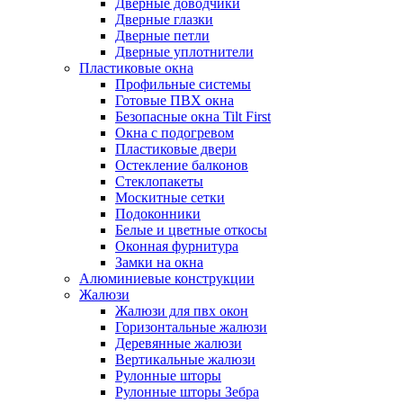
Дверные доводчики
Дверные глазки
Дверные петли
Дверные уплотнители
Пластиковые окна
Профильные системы
Готовые ПВХ окна
Безопасные окна Tilt First
Окна с подогревом
Пластиковые двери
Остекление балконов
Стеклопакеты
Москитные сетки
Подоконники
Белые и цветные откосы
Оконная фурнитура
Замки на окна
Алюминиевые конструкции
Жалюзи
Жалюзи для пвх окон
Горизонтальные жалюзи
Деревянные жалюзи
Вертикальные жалюзи
Рулонные шторы
Рулонные шторы Зебра