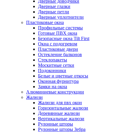
Дверные доводчики
Дверные глазки
Дверные петли
Дверные уплотнители
Пластиковые окна
Профильные системы
Готовые ПВХ окна
Безопасные окна Tilt First
Окна с подогревом
Пластиковые двери
Остекление балконов
Стеклопакеты
Москитные сетки
Подоконники
Белые и цветные откосы
Оконная фурнитура
Замки на окна
Алюминиевые конструкции
Жалюзи
Жалюзи для пвх окон
Горизонтальные жалюзи
Деревянные жалюзи
Вертикальные жалюзи
Рулонные шторы
Рулонные шторы Зебра