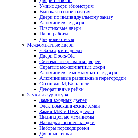
Двери с ковкой
Умные двери (биометрия)
Высокая теплоизоляция
Двери по индивидуальному заказу
Алюминиевые двери
Пластиковые двери
Наши работы
Дверные откосы
Межкомнатные двери
Чебоксарские двери
Двери Doors-Ola
Системы открывания дверей
Скрытые межкомнатные двери
Алюминиевые межкомнатные двери
Алюминиевые раздвижные перегородки
Стеновые МДФ панели
Декоративные рейки
Замки и фурнитура
Замки входных дверей
Электромеханические замки
Замки М/К и ПВХ дверей
Цилиндровые механизмы
Накладки, броненакладки
Наборы перекодировки
Дверные ручки