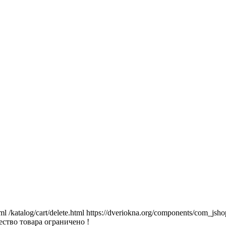
tml
/katalog/cart/delete.html
https://dveriokna.org/components/com_jsho
ство товара ограничено !