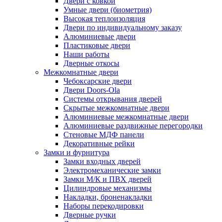
Двери с ковкой
Умные двери (биометрия)
Высокая теплоизоляция
Двери по индивидуальному заказу
Алюминиевые двери
Пластиковые двери
Наши работы
Дверные откосы
Межкомнатные двери
Чебоксарские двери
Двери Doors-Ola
Системы открывания дверей
Скрытые межкомнатные двери
Алюминиевые межкомнатные двери
Алюминиевые раздвижные перегородки
Стеновые МДФ панели
Декоративные рейки
Замки и фурнитура
Замки входных дверей
Электромеханические замки
Замки М/К и ПВХ дверей
Цилиндровые механизмы
Накладки, броненакладки
Наборы перекодировки
Дверные ручки