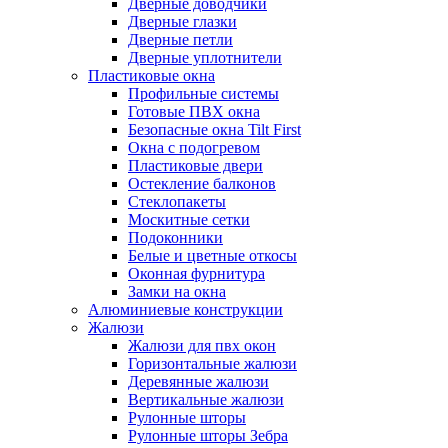
Дверные доводчики
Дверные глазки
Дверные петли
Дверные уплотнители
Пластиковые окна
Профильные системы
Готовые ПВХ окна
Безопасные окна Tilt First
Окна с подогревом
Пластиковые двери
Остекление балконов
Стеклопакеты
Москитные сетки
Подоконники
Белые и цветные откосы
Оконная фурнитура
Замки на окна
Алюминиевые конструкции
Жалюзи
Жалюзи для пвх окон
Горизонтальные жалюзи
Деревянные жалюзи
Вертикальные жалюзи
Рулонные шторы
Рулонные шторы Зебра