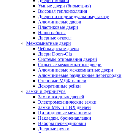
Двери с ковкой
Умные двери (биометрия)
Высокая теплоизоляция
Двери по индивидуальному заказу
Алюминиевые двери
Пластиковые двери
Наши работы
Дверные откосы
Межкомнатные двери
Чебоксарские двери
Двери Doors-Ola
Системы открывания дверей
Скрытые межкомнатные двери
Алюминиевые межкомнатные двери
Алюминиевые раздвижные перегородки
Стеновые МДФ панели
Декоративные рейки
Замки и фурнитура
Замки входных дверей
Электромеханические замки
Замки М/К и ПВХ дверей
Цилиндровые механизмы
Накладки, броненакладки
Наборы перекодировки
Дверные ручки