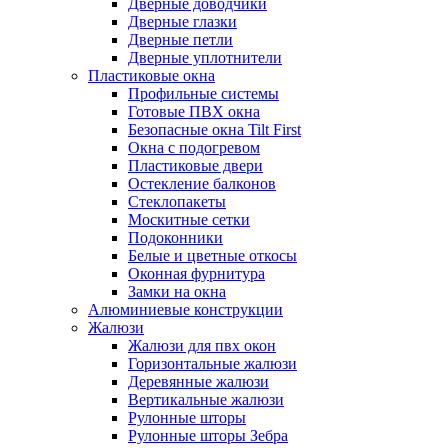
Дверные доводчики
Дверные глазки
Дверные петли
Дверные уплотнители
Пластиковые окна
Профильные системы
Готовые ПВХ окна
Безопасные окна Tilt First
Окна с подогревом
Пластиковые двери
Остекление балконов
Стеклопакеты
Москитные сетки
Подоконники
Белые и цветные откосы
Оконная фурнитура
Замки на окна
Алюминиевые конструкции
Жалюзи
Жалюзи для пвх окон
Горизонтальные жалюзи
Деревянные жалюзи
Вертикальные жалюзи
Рулонные шторы
Рулонные шторы Зебра