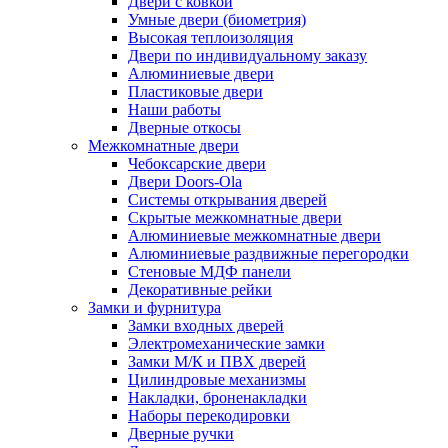
Двери с ковкой
Умные двери (биометрия)
Высокая теплоизоляция
Двери по индивидуальному заказу
Алюминиевые двери
Пластиковые двери
Наши работы
Дверные откосы
Межкомнатные двери
Чебоксарские двери
Двери Doors-Ola
Системы открывания дверей
Скрытые межкомнатные двери
Алюминиевые межкомнатные двери
Алюминиевые раздвижные перегородки
Стеновые МДФ панели
Декоративные рейки
Замки и фурнитура
Замки входных дверей
Электромеханические замки
Замки М/К и ПВХ дверей
Цилиндровые механизмы
Накладки, броненакладки
Наборы перекодировки
Дверные ручки