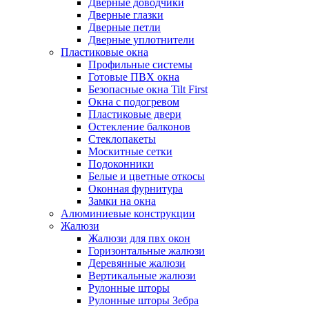
Дверные доводчики
Дверные глазки
Дверные петли
Дверные уплотнители
Пластиковые окна
Профильные системы
Готовые ПВХ окна
Безопасные окна Tilt First
Окна с подогревом
Пластиковые двери
Остекление балконов
Стеклопакеты
Москитные сетки
Подоконники
Белые и цветные откосы
Оконная фурнитура
Замки на окна
Алюминиевые конструкции
Жалюзи
Жалюзи для пвх окон
Горизонтальные жалюзи
Деревянные жалюзи
Вертикальные жалюзи
Рулонные шторы
Рулонные шторы Зебра