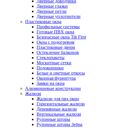
Дверные доводчики
Дверные глазки
Дверные петли
Дверные уплотнители
Пластиковые окна
Профильные системы
Готовые ПВХ окна
Безопасные окна Tilt First
Окна с подогревом
Пластиковые двери
Остекление балконов
Стеклопакеты
Москитные сетки
Подоконники
Белые и цветные откосы
Оконная фурнитура
Замки на окна
Алюминиевые конструкции
Жалюзи
Жалюзи для пвх окон
Горизонтальные жалюзи
Деревянные жалюзи
Вертикальные жалюзи
Рулонные шторы
Рулонные шторы Зебра