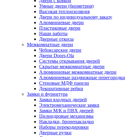
Двери с ковкой
Умные двери (биометрия)
Высокая теплоизоляция
Двери по индивидуальному заказу
Алюминиевые двери
Пластиковые двери
Наши работы
Дверные откосы
Межкомнатные двери
Чебоксарские двери
Двери Doors-Ola
Системы открывания дверей
Скрытые межкомнатные двери
Алюминиевые межкомнатные двери
Алюминиевые раздвижные перегородки
Стеновые МДФ панели
Декоративные рейки
Замки и фурнитура
Замки входных дверей
Электромеханические замки
Замки М/К и ПВХ дверей
Цилиндровые механизмы
Накладки, броненакладки
Наборы перекодировки
Дверные ручки