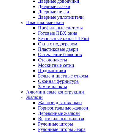
Дверные доводчики
Дверные глазки
Дверные петли
Дверные уплотнители
Пластиковые окна
Профильные системы
Готовые ПВХ окна
Безопасные окна Tilt First
Окна с подогревом
Пластиковые двери
Остекление балконов
Стеклопакеты
Москитные сетки
Подоконники
Белые и цветные откосы
Оконная фурнитура
Замки на окна
Алюминиевые конструкции
Жалюзи
Жалюзи для пвх окон
Горизонтальные жалюзи
Деревянные жалюзи
Вертикальные жалюзи
Рулонные шторы
Рулонные шторы Зебра