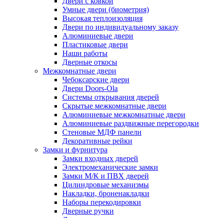
Двери с ковкой
Умные двери (биометрия)
Высокая теплоизоляция
Двери по индивидуальному заказу
Алюминиевые двери
Пластиковые двери
Наши работы
Дверные откосы
Межкомнатные двери
Чебоксарские двери
Двери Doors-Ola
Системы открывания дверей
Скрытые межкомнатные двери
Алюминиевые межкомнатные двери
Алюминиевые раздвижные перегородки
Стеновые МДФ панели
Декоративные рейки
Замки и фурнитура
Замки входных дверей
Электромеханические замки
Замки М/К и ПВХ дверей
Цилиндровые механизмы
Накладки, броненакладки
Наборы перекодировки
Дверные ручки