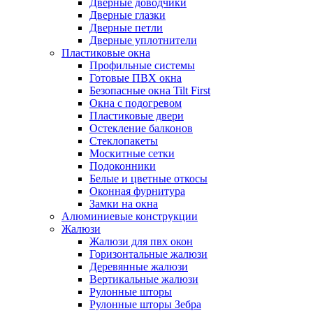
Дверные доводчики
Дверные глазки
Дверные петли
Дверные уплотнители
Пластиковые окна
Профильные системы
Готовые ПВХ окна
Безопасные окна Tilt First
Окна с подогревом
Пластиковые двери
Остекление балконов
Стеклопакеты
Москитные сетки
Подоконники
Белые и цветные откосы
Оконная фурнитура
Замки на окна
Алюминиевые конструкции
Жалюзи
Жалюзи для пвх окон
Горизонтальные жалюзи
Деревянные жалюзи
Вертикальные жалюзи
Рулонные шторы
Рулонные шторы Зебра