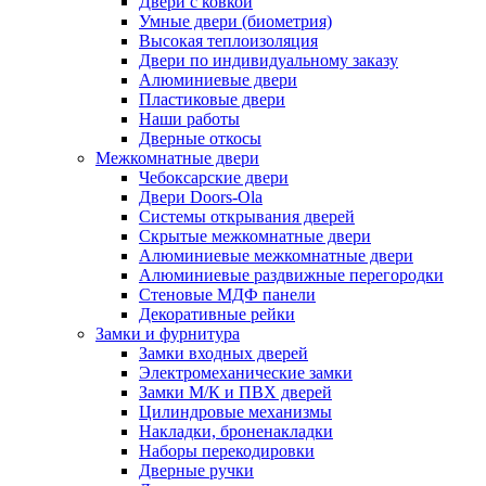
Двери с ковкой
Умные двери (биометрия)
Высокая теплоизоляция
Двери по индивидуальному заказу
Алюминиевые двери
Пластиковые двери
Наши работы
Дверные откосы
Межкомнатные двери
Чебоксарские двери
Двери Doors-Ola
Системы открывания дверей
Скрытые межкомнатные двери
Алюминиевые межкомнатные двери
Алюминиевые раздвижные перегородки
Стеновые МДФ панели
Декоративные рейки
Замки и фурнитура
Замки входных дверей
Электромеханические замки
Замки М/К и ПВХ дверей
Цилиндровые механизмы
Накладки, броненакладки
Наборы перекодировки
Дверные ручки