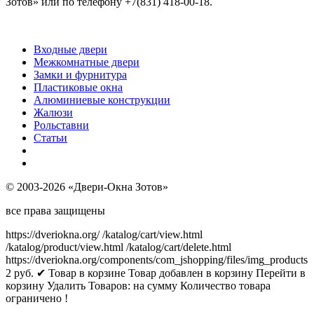
Зотов» или по телефону +7(831) 418-00-18.
Входные двери
Межкомнатные двери
Замки и фурнитура
Пластиковые окна
Алюминиевые конструкции
Жалюзи
Рольставни
Статьи
© 2003-2026 «Двери-Окна Зотов»
все права защищены
https://dveriokna.org/
/katalog/cart/view.html
/katalog/product/view.html
/katalog/cart/delete.html
https://dveriokna.org/components/com_jshopping/files/img_products
2
руб.
✔ Товар в корзине
Товар добавлен в корзину
Перейти в
корзину
Удалить
Товаров:
на сумму
Количество товара
ограничено !