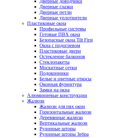
Дверные доводчики
Дверные глазки
Дверные петли
Дверные уплотнители
Пластиковые окна
Профильные системы
Готовые ПВХ окна
Безопасные окна Tilt First
Окна с подогревом
Пластиковые двери
Остекление балконов
Стеклопакеты
Москитные сетки
Подоконники
Белые и цветные откосы
Оконная фурнитура
Замки на окна
Алюминиевые конструкции
Жалюзи
Жалюзи для пвх окон
Горизонтальные жалюзи
Деревянные жалюзи
Вертикальные жалюзи
Рулонные шторы
Рулонные шторы Зебра