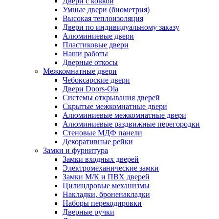
Двери с ковкой
Умные двери (биометрия)
Высокая теплоизоляция
Двери по индивидуальному заказу
Алюминиевые двери
Пластиковые двери
Наши работы
Дверные откосы
Межкомнатные двери
Чебоксарские двери
Двери Doors-Ola
Системы открывания дверей
Скрытые межкомнатные двери
Алюминиевые межкомнатные двери
Алюминиевые раздвижные перегородки
Стеновые МДФ панели
Декоративные рейки
Замки и фурнитура
Замки входных дверей
Электромеханические замки
Замки М/К и ПВХ дверей
Цилиндровые механизмы
Накладки, броненакладки
Наборы перекодировки
Дверные ручки