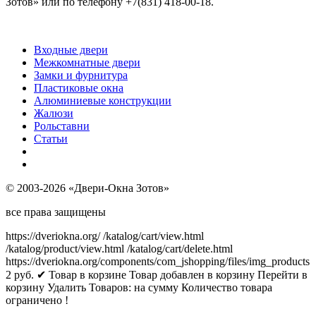
Зотов» или по телефону +7(831) 418-00-18.
Входные двери
Межкомнатные двери
Замки и фурнитура
Пластиковые окна
Алюминиевые конструкции
Жалюзи
Рольставни
Статьи
© 2003-2026 «Двери-Окна Зотов»
все права защищены
https://dveriokna.org/
/katalog/cart/view.html
/katalog/product/view.html
/katalog/cart/delete.html
https://dveriokna.org/components/com_jshopping/files/img_products
2
руб.
✔ Товар в корзине
Товар добавлен в корзину
Перейти в
корзину
Удалить
Товаров:
на сумму
Количество товара
ограничено !