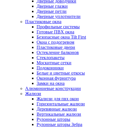
Дверные доводчики
Дверные глазки
Дверные петли
Дверные уплотнители
Пластиковые окна
Профильные системы
Готовые ПВХ окна
Безопасные окна Tilt First
Окна с подогревом
Пластиковые двери
Остекление балконов
Стеклопакеты
Москитные сетки
Подоконники
Белые и цветные откосы
Оконная фурнитура
Замки на окна
Алюминиевые конструкции
Жалюзи
Жалюзи для пвх окон
Горизонтальные жалюзи
Деревянные жалюзи
Вертикальные жалюзи
Рулонные шторы
Рулонные шторы Зебра