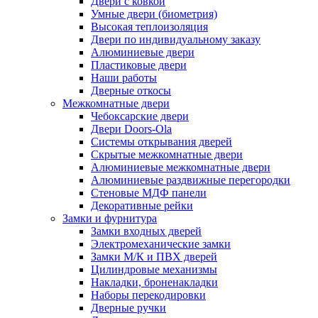
Двери с ковкой
Умные двери (биометрия)
Высокая теплоизоляция
Двери по индивидуальному заказу
Алюминиевые двери
Пластиковые двери
Наши работы
Дверные откосы
Межкомнатные двери
Чебоксарские двери
Двери Doors-Ola
Системы открывания дверей
Скрытые межкомнатные двери
Алюминиевые межкомнатные двери
Алюминиевые раздвижные перегородки
Стеновые МДФ панели
Декоративные рейки
Замки и фурнитура
Замки входных дверей
Электромеханические замки
Замки М/К и ПВХ дверей
Цилиндровые механизмы
Накладки, броненакладки
Наборы перекодировки
Дверные ручки