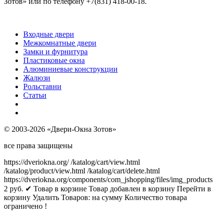
Зотов» или по телефону +7(831) 418-00-18.
Входные двери
Межкомнатные двери
Замки и фурнитура
Пластиковые окна
Алюминиевые конструкции
Жалюзи
Рольставни
Статьи
© 2003-2026 «Двери-Окна Зотов»
все права защищены
https://dveriokna.org/
/katalog/cart/view.html
/katalog/product/view.html
/katalog/cart/delete.html
https://dveriokna.org/components/com_jshopping/files/img_products
2
руб.
✔ Товар в корзине
Товар добавлен в корзину
Перейти в
корзину
Удалить
Товаров:
на сумму
Количество товара
ограничено !