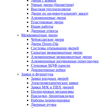
Двери с ковкой
Умные двери (биометрия)
Высокая теплоизоляция
Двери по индивидуальному заказу
Алюминиевые двери
Пластиковые двери
Наши работы
Дверные откосы
Межкомнатные двери
Чебоксарские двери
Двери Doors-Ola
Системы открывания дверей
Скрытые межкомнатные двери
Алюминиевые межкомнатные двери
Алюминиевые раздвижные перегородки
Стеновые МДФ панели
Декоративные рейки
Замки и фурнитура
Замки входных дверей
Электромеханические замки
Замки М/К и ПВХ дверей
Цилиндровые механизмы
Накладки, броненакладки
Наборы перекодировки
Дверные ручки