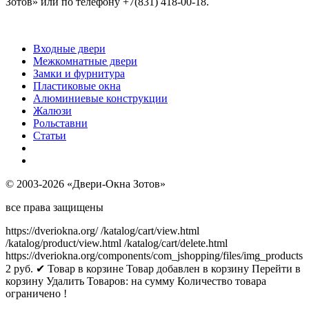
Зотов» или по телефону +7(831) 418-00-18.
Входные двери
Межкомнатные двери
Замки и фурнитура
Пластиковые окна
Алюминиевые конструкции
Жалюзи
Рольставни
Статьи
© 2003-2026 «Двери-Окна Зотов»
все права защищены
https://dveriokna.org/
/katalog/cart/view.html
/katalog/product/view.html
/katalog/cart/delete.html
https://dveriokna.org/components/com_jshopping/files/img_products
2
руб.
✔ Товар в корзине
Товар добавлен в корзину
Перейти в
корзину
Удалить
Товаров:
на сумму
Количество товара
ограничено !