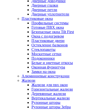
Дверные доводчики
Дверные глазки
Дверные петли
Дверные уплотнители
Пластиковые окна
Профильные системы
Готовые ПВХ окна
Безопасные окна Tilt First
Окна с подогревом
Пластиковые двери
Остекление балконов
Стеклопакеты
Москитные сетки
Подоконники
Белые и цветные откосы
Оконная фурнитура
Замки на окна
Алюминиевые конструкции
Жалюзи
Жалюзи для пвх окон
Горизонтальные жалюзи
Деревянные жалюзи
Вертикальные жалюзи
Рулонные шторы
Рулонные шторы Зебра