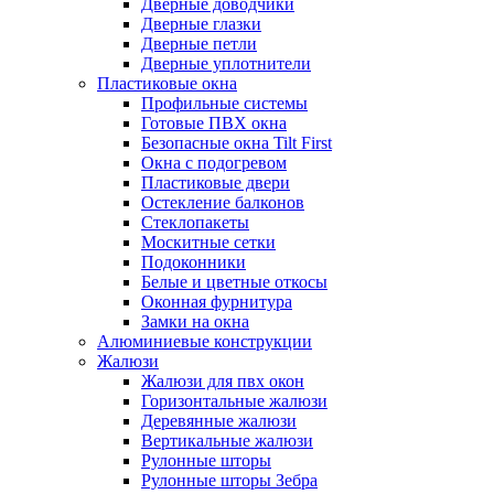
Дверные доводчики
Дверные глазки
Дверные петли
Дверные уплотнители
Пластиковые окна
Профильные системы
Готовые ПВХ окна
Безопасные окна Tilt First
Окна с подогревом
Пластиковые двери
Остекление балконов
Стеклопакеты
Москитные сетки
Подоконники
Белые и цветные откосы
Оконная фурнитура
Замки на окна
Алюминиевые конструкции
Жалюзи
Жалюзи для пвх окон
Горизонтальные жалюзи
Деревянные жалюзи
Вертикальные жалюзи
Рулонные шторы
Рулонные шторы Зебра