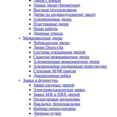
Двери с ковкой
Умные двери (биометрия)
Высокая теплоизоляция
Двери по индивидуальному заказу
Алюминиевые двери
Пластиковые двери
Наши работы
Дверные откосы
Межкомнатные двери
Чебоксарские двери
Двери Doors-Ola
Системы открывания дверей
Скрытые межкомнатные двери
Алюминиевые межкомнатные двери
Алюминиевые раздвижные перегородки
Стеновые МДФ панели
Декоративные рейки
Замки и фурнитура
Замки входных дверей
Электромеханические замки
Замки М/К и ПВХ дверей
Цилиндровые механизмы
Накладки, броненакладки
Наборы перекодировки
Дверные ручки