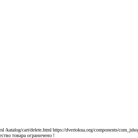
tml
/katalog/cart/delete.html
https://dveriokna.org/components/com_jsho
ство товара ограничено !