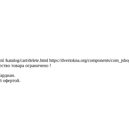
tml
/katalog/cart/delete.html
https://dveriokna.org/components/com_jsho
ство товара ограничено !
Гардиан.
й офертой.