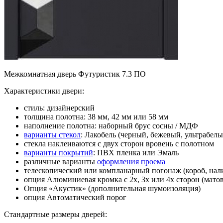
Межкомнатная дверь Футуристик 7.3 ПО
Характеристики двери:
стиль: дизайнерский
толщина полотна: 38 мм, 42 мм или 58 мм
наполнение полотна: наборный брус сосны / МДФ
варианты стекол
: Лакобель (черный, бежевый, ультрабелы
стекла наклеиваются с двух сторон вровень с полотном
варианты покрытий
: ПВХ пленка или Эмаль
различные варианты
оформления проема
телескопический или компланарный погонаж (короб, нал
опция Алюминиевая кромка с 2х, 3х или 4х сторон (матов
Опция «Акустик» (дополнительная шумоизоляция)
опция Автоматический порог
Стандартные размеры дверей: