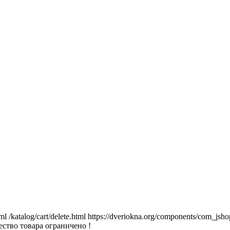
tml
/katalog/cart/delete.html
https://dveriokna.org/components/com_jsho
ство товара ограничено !