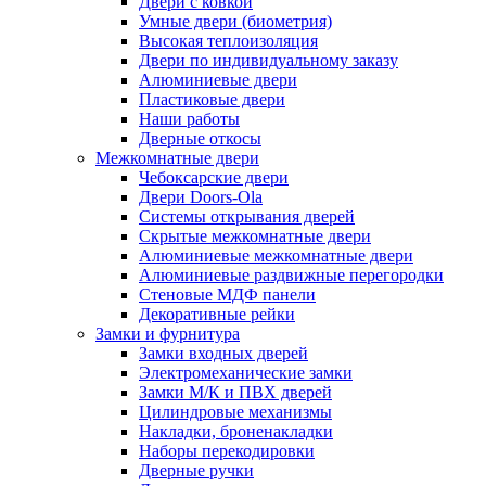
Двери с ковкой
Умные двери (биометрия)
Высокая теплоизоляция
Двери по индивидуальному заказу
Алюминиевые двери
Пластиковые двери
Наши работы
Дверные откосы
Межкомнатные двери
Чебоксарские двери
Двери Doors-Ola
Системы открывания дверей
Скрытые межкомнатные двери
Алюминиевые межкомнатные двери
Алюминиевые раздвижные перегородки
Стеновые МДФ панели
Декоративные рейки
Замки и фурнитура
Замки входных дверей
Электромеханические замки
Замки М/К и ПВХ дверей
Цилиндровые механизмы
Накладки, броненакладки
Наборы перекодировки
Дверные ручки