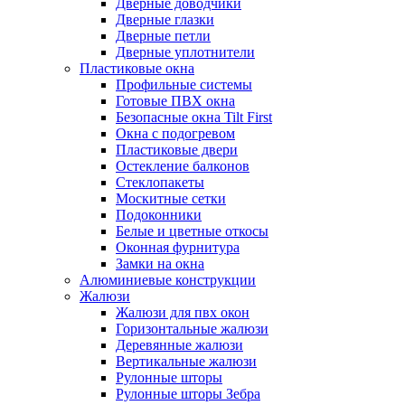
Дверные доводчики
Дверные глазки
Дверные петли
Дверные уплотнители
Пластиковые окна
Профильные системы
Готовые ПВХ окна
Безопасные окна Tilt First
Окна с подогревом
Пластиковые двери
Остекление балконов
Стеклопакеты
Москитные сетки
Подоконники
Белые и цветные откосы
Оконная фурнитура
Замки на окна
Алюминиевые конструкции
Жалюзи
Жалюзи для пвх окон
Горизонтальные жалюзи
Деревянные жалюзи
Вертикальные жалюзи
Рулонные шторы
Рулонные шторы Зебра