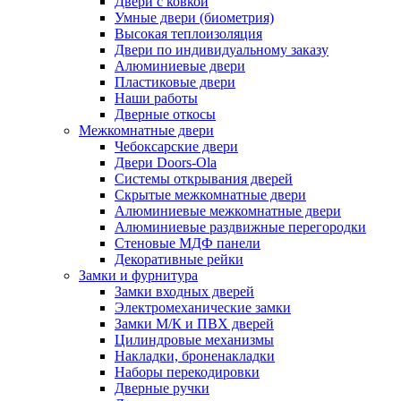
Двери с ковкой
Умные двери (биометрия)
Высокая теплоизоляция
Двери по индивидуальному заказу
Алюминиевые двери
Пластиковые двери
Наши работы
Дверные откосы
Межкомнатные двери
Чебоксарские двери
Двери Doors-Ola
Системы открывания дверей
Скрытые межкомнатные двери
Алюминиевые межкомнатные двери
Алюминиевые раздвижные перегородки
Стеновые МДФ панели
Декоративные рейки
Замки и фурнитура
Замки входных дверей
Электромеханические замки
Замки М/К и ПВХ дверей
Цилиндровые механизмы
Накладки, броненакладки
Наборы перекодировки
Дверные ручки