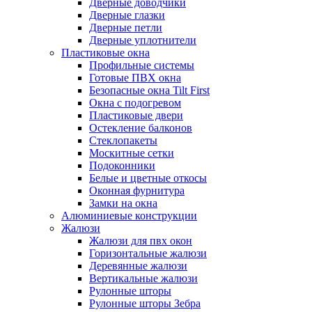
Дверные доводчики
Дверные глазки
Дверные петли
Дверные уплотнители
Пластиковые окна
Профильные системы
Готовые ПВХ окна
Безопасные окна Tilt First
Окна с подогревом
Пластиковые двери
Остекление балконов
Стеклопакеты
Москитные сетки
Подоконники
Белые и цветные откосы
Оконная фурнитура
Замки на окна
Алюминиевые конструкции
Жалюзи
Жалюзи для пвх окон
Горизонтальные жалюзи
Деревянные жалюзи
Вертикальные жалюзи
Рулонные шторы
Рулонные шторы Зебра