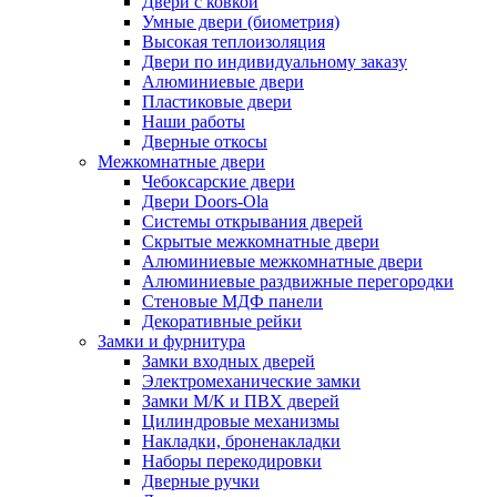
Двери с ковкой
Умные двери (биометрия)
Высокая теплоизоляция
Двери по индивидуальному заказу
Алюминиевые двери
Пластиковые двери
Наши работы
Дверные откосы
Межкомнатные двери
Чебоксарские двери
Двери Doors-Ola
Системы открывания дверей
Скрытые межкомнатные двери
Алюминиевые межкомнатные двери
Алюминиевые раздвижные перегородки
Стеновые МДФ панели
Декоративные рейки
Замки и фурнитура
Замки входных дверей
Электромеханические замки
Замки М/К и ПВХ дверей
Цилиндровые механизмы
Накладки, броненакладки
Наборы перекодировки
Дверные ручки