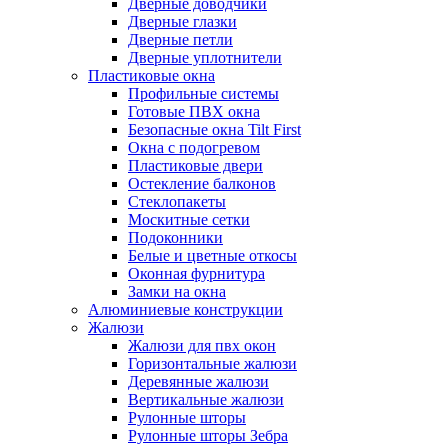
Дверные доводчики
Дверные глазки
Дверные петли
Дверные уплотнители
Пластиковые окна
Профильные системы
Готовые ПВХ окна
Безопасные окна Tilt First
Окна с подогревом
Пластиковые двери
Остекление балконов
Стеклопакеты
Москитные сетки
Подоконники
Белые и цветные откосы
Оконная фурнитура
Замки на окна
Алюминиевые конструкции
Жалюзи
Жалюзи для пвх окон
Горизонтальные жалюзи
Деревянные жалюзи
Вертикальные жалюзи
Рулонные шторы
Рулонные шторы Зебра