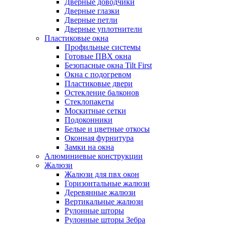
Дверные доводчики
Дверные глазки
Дверные петли
Дверные уплотнители
Пластиковые окна
Профильные системы
Готовые ПВХ окна
Безопасные окна Tilt First
Окна с подогревом
Пластиковые двери
Остекление балконов
Стеклопакеты
Москитные сетки
Подоконники
Белые и цветные откосы
Оконная фурнитура
Замки на окна
Алюминиевые конструкции
Жалюзи
Жалюзи для пвх окон
Горизонтальные жалюзи
Деревянные жалюзи
Вертикальные жалюзи
Рулонные шторы
Рулонные шторы Зебра