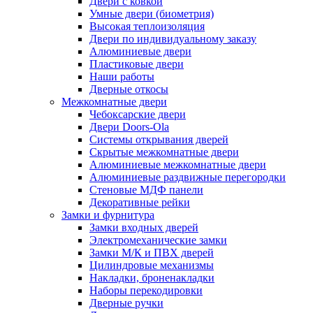
Двери с ковкой
Умные двери (биометрия)
Высокая теплоизоляция
Двери по индивидуальному заказу
Алюминиевые двери
Пластиковые двери
Наши работы
Дверные откосы
Межкомнатные двери
Чебоксарские двери
Двери Doors-Ola
Системы открывания дверей
Скрытые межкомнатные двери
Алюминиевые межкомнатные двери
Алюминиевые раздвижные перегородки
Стеновые МДФ панели
Декоративные рейки
Замки и фурнитура
Замки входных дверей
Электромеханические замки
Замки М/К и ПВХ дверей
Цилиндровые механизмы
Накладки, броненакладки
Наборы перекодировки
Дверные ручки