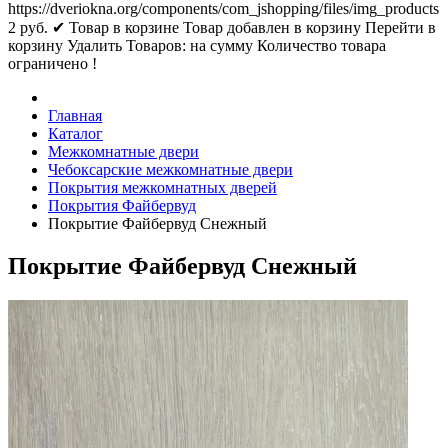
https://dveriokna.org/components/com_jshopping/files/img_products
2
руб.
✔ Товар в корзине
Товар добавлен в корзину
Перейти в
корзину
Удалить
Товаров:
на сумму
Количество товара
ограничено !
Главная
Каталог
Межкомнатные двери
Чебоксарские межкомнатные двери
Покрытия межкомнатных дверей
Покрытия Файбервуд
Покрытие Файбервуд Снежный
Покрытие Файбервуд Снежный