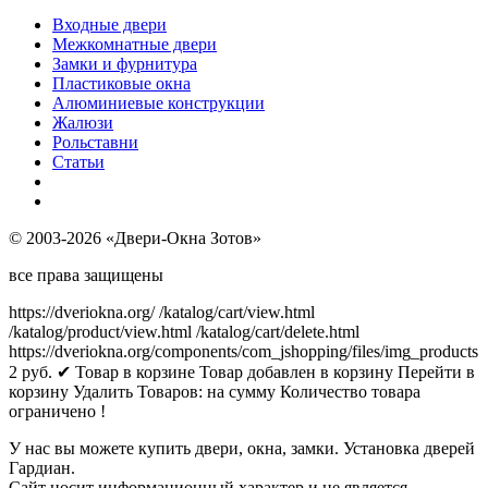
Входные двери
Межкомнатные двери
Замки и фурнитура
Пластиковые окна
Алюминиевые конструкции
Жалюзи
Рольставни
Статьи
© 2003-2026 «Двери-Окна Зотов»
все права защищены
https://dveriokna.org/
/katalog/cart/view.html
/katalog/product/view.html
/katalog/cart/delete.html
https://dveriokna.org/components/com_jshopping/files/img_products
2
руб.
✔ Товар в корзине
Товар добавлен в корзину
Перейти в
корзину
Удалить
Товаров:
на сумму
Количество товара
ограничено !
У нас вы можете купить двери, окна, замки. Установка дверей
Гардиан.
Сайт носит информационный характер и не является