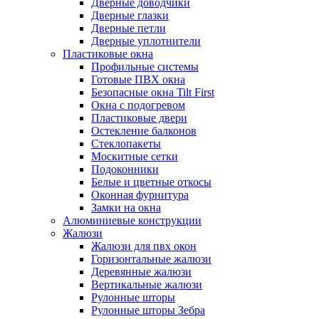
Дверные доводчики
Дверные глазки
Дверные петли
Дверные уплотнители
Пластиковые окна
Профильные системы
Готовые ПВХ окна
Безопасные окна Tilt First
Окна с подогревом
Пластиковые двери
Остекление балконов
Стеклопакеты
Москитные сетки
Подоконники
Белые и цветные откосы
Оконная фурнитура
Замки на окна
Алюминиевые конструкции
Жалюзи
Жалюзи для пвх окон
Горизонтальные жалюзи
Деревянные жалюзи
Вертикальные жалюзи
Рулонные шторы
Рулонные шторы Зебра