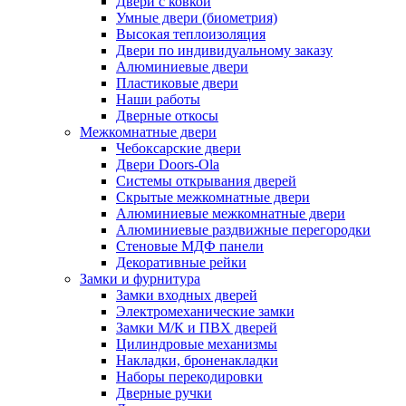
Двери с ковкой
Умные двери (биометрия)
Высокая теплоизоляция
Двери по индивидуальному заказу
Алюминиевые двери
Пластиковые двери
Наши работы
Дверные откосы
Межкомнатные двери
Чебоксарские двери
Двери Doors-Ola
Системы открывания дверей
Скрытые межкомнатные двери
Алюминиевые межкомнатные двери
Алюминиевые раздвижные перегородки
Стеновые МДФ панели
Декоративные рейки
Замки и фурнитура
Замки входных дверей
Электромеханические замки
Замки М/К и ПВХ дверей
Цилиндровые механизмы
Накладки, броненакладки
Наборы перекодировки
Дверные ручки