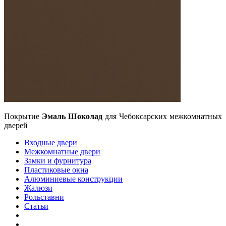
Покрытие
Эмаль Шоколад
для Чебоксарских межкомнатных
дверей
Входные двери
Межкомнатные двери
Замки и фурнитура
Пластиковые окна
Алюминиевые конструкции
Жалюзи
Рольставни
Статьи