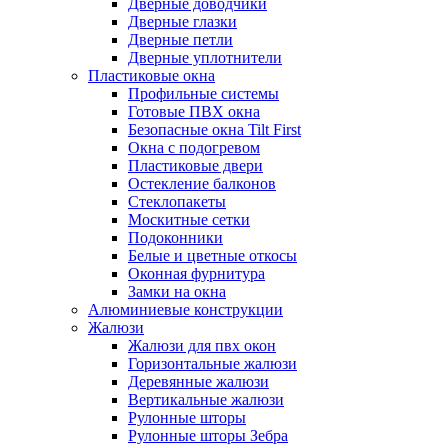
Дверные доводчики
Дверные глазки
Дверные петли
Дверные уплотнители
Пластиковые окна
Профильные системы
Готовые ПВХ окна
Безопасные окна Tilt First
Окна с подогревом
Пластиковые двери
Остекление балконов
Стеклопакеты
Москитные сетки
Подоконники
Белые и цветные откосы
Оконная фурнитура
Замки на окна
Алюминиевые конструкции
Жалюзи
Жалюзи для пвх окон
Горизонтальные жалюзи
Деревянные жалюзи
Вертикальные жалюзи
Рулонные шторы
Рулонные шторы Зебра