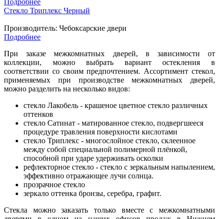
Подробнее
Стекло Триплекс Черный
Производитель:
Чебоксарские двери
Подробнее
При заказе межкомнатных дверей, в зависимости от
коллекции, можно выбрать вариант остекления в
соответствии со своим предпочтением. Ассортимент стекол,
применяемых при производстве межкомнатных дверей,
можно разделить на несколько видов:
стекло Лакобель - крашеное цветное стекло различных
оттенков
стекло Сатинат - матированное стекло, подвергшееся
процедуре травления поверхности кислотами
стекло Триплекс - многослойное стекло, склеенное
между собой специальной полимерной плёнкой,
способной при ударе удерживать осколки
рефлекторное стекло - стекло с зеркальным напылением,
эффективно отражающее лучи солнца.
прозрачное стекло
зеркало оттенка бронзы, серебра, графит.
Стекла можно заказать только вместе с межкомнатными
дверями в одном из наших офисов продаж в Нижнем