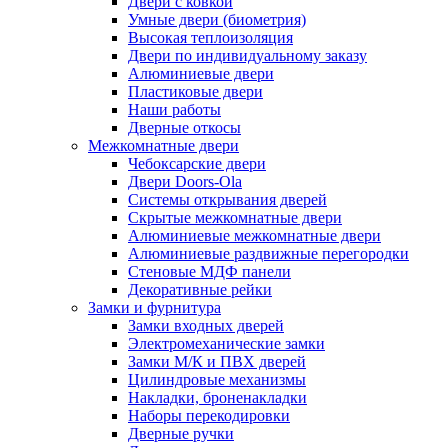
Двери с ковкой
Умные двери (биометрия)
Высокая теплоизоляция
Двери по индивидуальному заказу
Алюминиевые двери
Пластиковые двери
Наши работы
Дверные откосы
Межкомнатные двери
Чебоксарские двери
Двери Doors-Ola
Системы открывания дверей
Скрытые межкомнатные двери
Алюминиевые межкомнатные двери
Алюминиевые раздвижные перегородки
Стеновые МДФ панели
Декоративные рейки
Замки и фурнитура
Замки входных дверей
Электромеханические замки
Замки М/К и ПВХ дверей
Цилиндровые механизмы
Накладки, броненакладки
Наборы перекодировки
Дверные ручки