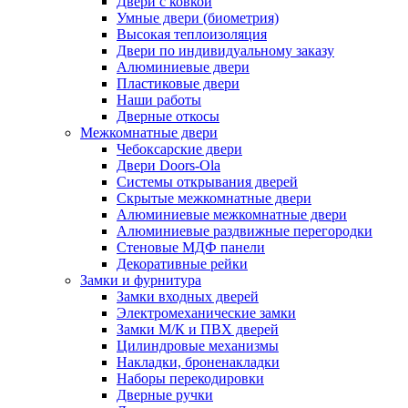
Двери с ковкой
Умные двери (биометрия)
Высокая теплоизоляция
Двери по индивидуальному заказу
Алюминиевые двери
Пластиковые двери
Наши работы
Дверные откосы
Межкомнатные двери
Чебоксарские двери
Двери Doors-Ola
Системы открывания дверей
Скрытые межкомнатные двери
Алюминиевые межкомнатные двери
Алюминиевые раздвижные перегородки
Стеновые МДФ панели
Декоративные рейки
Замки и фурнитура
Замки входных дверей
Электромеханические замки
Замки М/К и ПВХ дверей
Цилиндровые механизмы
Накладки, броненакладки
Наборы перекодировки
Дверные ручки