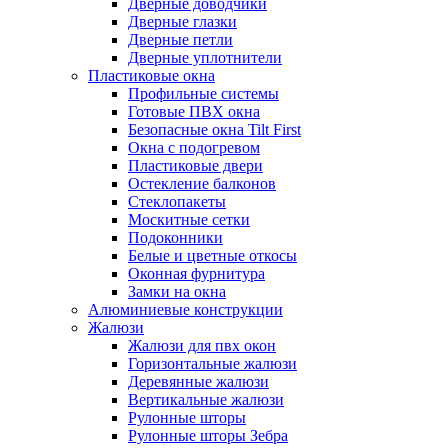
Дверные доводчики
Дверные глазки
Дверные петли
Дверные уплотнители
Пластиковые окна
Профильные системы
Готовые ПВХ окна
Безопасные окна Tilt First
Окна с подогревом
Пластиковые двери
Остекление балконов
Стеклопакеты
Москитные сетки
Подоконники
Белые и цветные откосы
Оконная фурнитура
Замки на окна
Алюминиевые конструкции
Жалюзи
Жалюзи для пвх окон
Горизонтальные жалюзи
Деревянные жалюзи
Вертикальные жалюзи
Рулонные шторы
Рулонные шторы Зебра