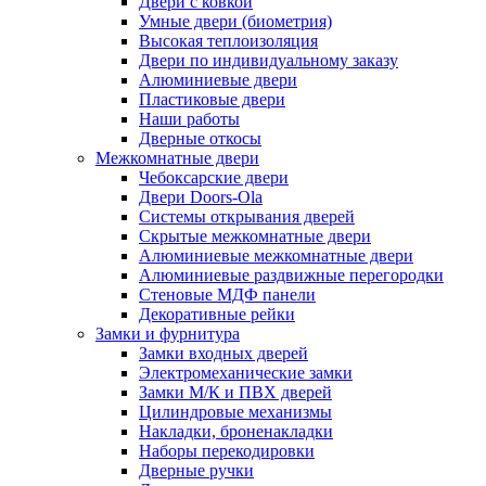
Двери с ковкой
Умные двери (биометрия)
Высокая теплоизоляция
Двери по индивидуальному заказу
Алюминиевые двери
Пластиковые двери
Наши работы
Дверные откосы
Межкомнатные двери
Чебоксарские двери
Двери Doors-Ola
Системы открывания дверей
Скрытые межкомнатные двери
Алюминиевые межкомнатные двери
Алюминиевые раздвижные перегородки
Стеновые МДФ панели
Декоративные рейки
Замки и фурнитура
Замки входных дверей
Электромеханические замки
Замки М/К и ПВХ дверей
Цилиндровые механизмы
Накладки, броненакладки
Наборы перекодировки
Дверные ручки