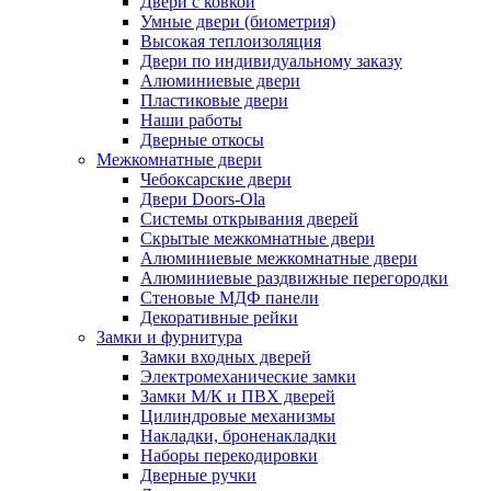
Двери с ковкой
Умные двери (биометрия)
Высокая теплоизоляция
Двери по индивидуальному заказу
Алюминиевые двери
Пластиковые двери
Наши работы
Дверные откосы
Межкомнатные двери
Чебоксарские двери
Двери Doors-Ola
Системы открывания дверей
Скрытые межкомнатные двери
Алюминиевые межкомнатные двери
Алюминиевые раздвижные перегородки
Стеновые МДФ панели
Декоративные рейки
Замки и фурнитура
Замки входных дверей
Электромеханические замки
Замки М/К и ПВХ дверей
Цилиндровые механизмы
Накладки, броненакладки
Наборы перекодировки
Дверные ручки