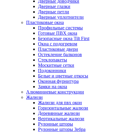
Дверные доводчики
Дверные глазки
Дверные петли
Дверные уплотнители
Пластиковые окна
Профильные системы
Готовые ПВХ окна
Безопасные окна Tilt First
Окна с подогревом
Пластиковые двери
Остекление балконов
Стеклопакеты
Москитные сетки
Подоконники
Белые и цветные откосы
Оконная фурнитура
Замки на окна
Алюминиевые конструкции
Жалюзи
Жалюзи для пвх окон
Горизонтальные жалюзи
Деревянные жалюзи
Вертикальные жалюзи
Рулонные шторы
Рулонные шторы Зебра