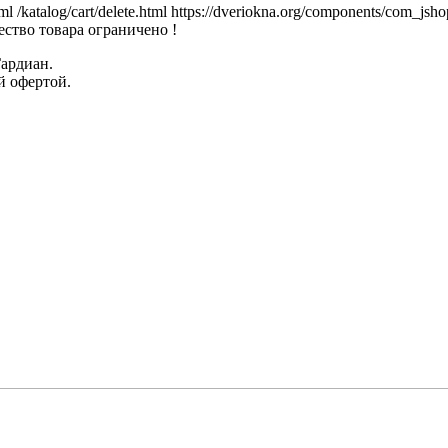
tml
/katalog/cart/delete.html
https://dveriokna.org/components/com_jsho
ство товара ограничено !
Гардиан.
й офертой.