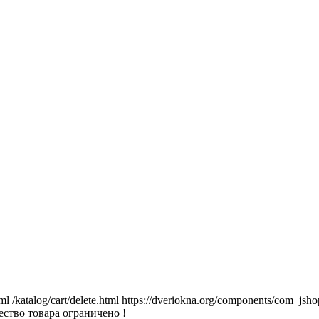
tml
/katalog/cart/delete.html
https://dveriokna.org/components/com_jsho
ство товара ограничено !