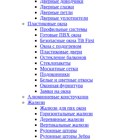
Дверные доводчики
Дверные глазки
Дверные петли
Дверные уплотнители
Пластиковые окна
Профильные системы
Готовые ПВХ окна
Безопасные окна Tilt First
Окна с подогревом
Пластиковые двери
Остекление балконов
Стеклопакеты
Москитные сетки
Подоконники
Белые и цветные откосы
Оконная фурнитура
Замки на окна
Алюминиевые конструкции
Жалюзи
Жалюзи для пвх окон
Горизонтальные жалюзи
Деревянные жалюзи
Вертикальные жалюзи
Рулонные шторы
Рулонные шторы Зебра