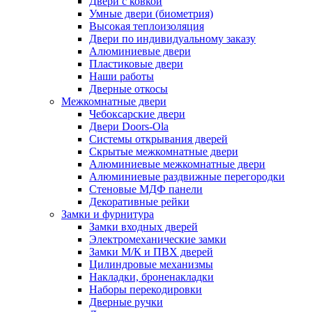
Двери с ковкой
Умные двери (биометрия)
Высокая теплоизоляция
Двери по индивидуальному заказу
Алюминиевые двери
Пластиковые двери
Наши работы
Дверные откосы
Межкомнатные двери
Чебоксарские двери
Двери Doors-Ola
Системы открывания дверей
Скрытые межкомнатные двери
Алюминиевые межкомнатные двери
Алюминиевые раздвижные перегородки
Стеновые МДФ панели
Декоративные рейки
Замки и фурнитура
Замки входных дверей
Электромеханические замки
Замки М/К и ПВХ дверей
Цилиндровые механизмы
Накладки, броненакладки
Наборы перекодировки
Дверные ручки