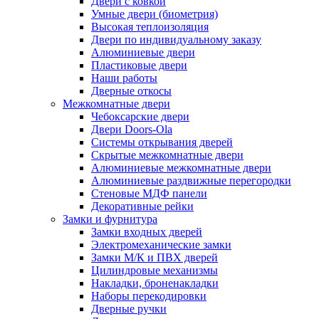
Двери с ковкой
Умные двери (биометрия)
Высокая теплоизоляция
Двери по индивидуальному заказу
Алюминиевые двери
Пластиковые двери
Наши работы
Дверные откосы
Межкомнатные двери
Чебоксарские двери
Двери Doors-Ola
Системы открывания дверей
Скрытые межкомнатные двери
Алюминиевые межкомнатные двери
Алюминиевые раздвижные перегородки
Стеновые МДФ панели
Декоративные рейки
Замки и фурнитура
Замки входных дверей
Электромеханические замки
Замки М/К и ПВХ дверей
Цилиндровые механизмы
Накладки, броненакладки
Наборы перекодировки
Дверные ручки