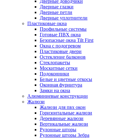
Дверные доводчики
Дверные глазки
Дверные петли
Дверные уплотнители
Пластиковые окна
Профильные системы
Готовые ПВХ окна
Безопасные окна Tilt First
Окна с подогревом
Пластиковые двери
Остекление балконов
Стеклопакеты
Москитные сетки
Подоконники
Белые и цветные откосы
Оконная фурнитура
Замки на окна
Алюминиевые конструкции
Жалюзи
Жалюзи для пвх окон
Горизонтальные жалюзи
Деревянные жалюзи
Вертикальные жалюзи
Рулонные шторы
Рулонные шторы Зебра