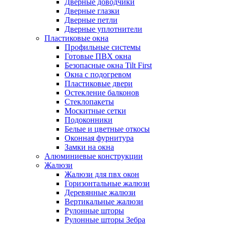
Дверные доводчики
Дверные глазки
Дверные петли
Дверные уплотнители
Пластиковые окна
Профильные системы
Готовые ПВХ окна
Безопасные окна Tilt First
Окна с подогревом
Пластиковые двери
Остекление балконов
Стеклопакеты
Москитные сетки
Подоконники
Белые и цветные откосы
Оконная фурнитура
Замки на окна
Алюминиевые конструкции
Жалюзи
Жалюзи для пвх окон
Горизонтальные жалюзи
Деревянные жалюзи
Вертикальные жалюзи
Рулонные шторы
Рулонные шторы Зебра