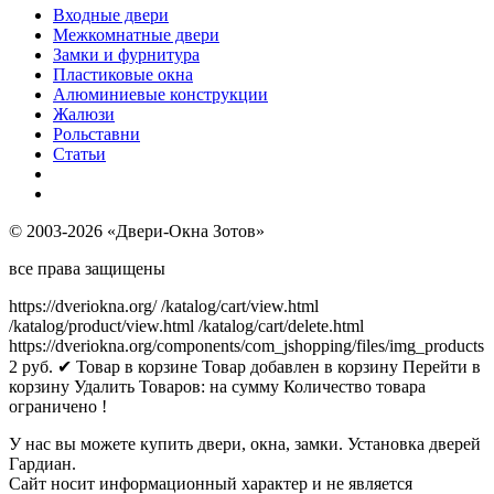
Входные двери
Межкомнатные двери
Замки и фурнитура
Пластиковые окна
Алюминиевые конструкции
Жалюзи
Рольставни
Статьи
© 2003-2026 «Двери-Окна Зотов»
все права защищены
https://dveriokna.org/
/katalog/cart/view.html
/katalog/product/view.html
/katalog/cart/delete.html
https://dveriokna.org/components/com_jshopping/files/img_products
2
руб.
✔ Товар в корзине
Товар добавлен в корзину
Перейти в
корзину
Удалить
Товаров:
на сумму
Количество товара
ограничено !
У нас вы можете купить двери, окна, замки. Установка дверей
Гардиан.
Сайт носит информационный характер и не является