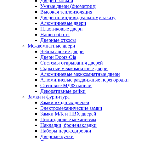
Двери с ковкой
Умные двери (биометрия)
Высокая теплоизоляция
Двери по индивидуальному заказу
Алюминиевые двери
Пластиковые двери
Наши работы
Дверные откосы
Межкомнатные двери
Чебоксарские двери
Двери Doors-Ola
Системы открывания дверей
Скрытые межкомнатные двери
Алюминиевые межкомнатные двери
Алюминиевые раздвижные перегородки
Стеновые МДФ панели
Декоративные рейки
Замки и фурнитура
Замки входных дверей
Электромеханические замки
Замки М/К и ПВХ дверей
Цилиндровые механизмы
Накладки, броненакладки
Наборы перекодировки
Дверные ручки