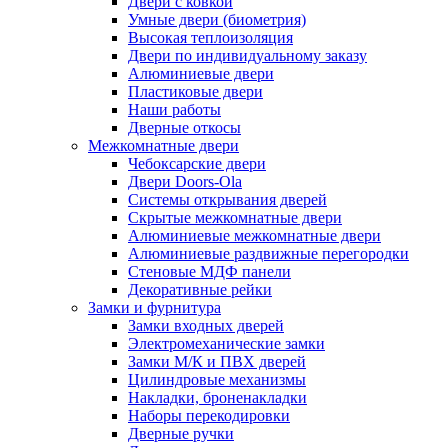
Двери с ковкой
Умные двери (биометрия)
Высокая теплоизоляция
Двери по индивидуальному заказу
Алюминиевые двери
Пластиковые двери
Наши работы
Дверные откосы
Межкомнатные двери
Чебоксарские двери
Двери Doors-Ola
Системы открывания дверей
Скрытые межкомнатные двери
Алюминиевые межкомнатные двери
Алюминиевые раздвижные перегородки
Стеновые МДФ панели
Декоративные рейки
Замки и фурнитура
Замки входных дверей
Электромеханические замки
Замки М/К и ПВХ дверей
Цилиндровые механизмы
Накладки, броненакладки
Наборы перекодировки
Дверные ручки