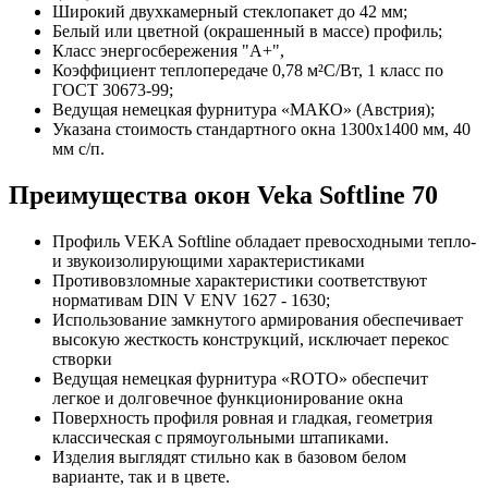
Широкий двухкамерный стеклопакет до 42 мм;
Белый или цветной (окрашенный в массе) профиль;
Класс энергосбережения "А+",
Коэффициент теплопередаче 0,78 м²С/Вт, 1 класс по
ГОСТ 30673-99;
Ведущая немецкая фурнитура «МАКО» (Австрия);
Указана стоимость стандартного окна 1300х1400 мм, 40
мм с/п.
Преимущества окон Veka Softline 70
Профиль VEKA Softline обладает превосходными тепло-
и звукоизолирующими характеристиками
Противовзломные характеристики соответствуют
нормативам DIN V ENV 1627 - 1630;
Использование замкнутого армирования обеспечивает
высокую жесткость конструкций, исключает
перекос
створки
Ведущая немецкая фурнитура «ROTO» обеспечит
легкое и долговечное функционирование окна
Поверхность профиля ровная и гладкая, геометрия
классическая с прямоугольными штапиками.
И
зделия выглядят стильно как в базовом белом
варианте, так и в цвете.