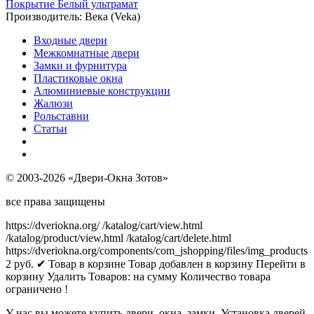
Покрытие Белый ультрамат
Производитель:
Века (Veka)
Входные двери
Межкомнатные двери
Замки и фурнитура
Пластиковые окна
Алюминиевые конструкции
Жалюзи
Рольставни
Статьи
© 2003-2026 «Двери-Окна Зотов»
все права защищены
https://dveriokna.org/
/katalog/cart/view.html
/katalog/product/view.html
/katalog/cart/delete.html
https://dveriokna.org/components/com_jshopping/files/img_products
2
руб.
✔ Товар в корзине
Товар добавлен в корзину
Перейти в
корзину
Удалить
Товаров:
на сумму
Количество товара
ограничено !
У нас вы можете купить двери, окна, замки. Установка дверей