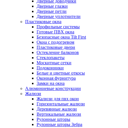
Дверные доводчики
Дверные глазки
Дверные петли
Дверные уплотнители
Пластиковые окна
Профильные системы
Готовые ПВХ окна
Безопасные окна Tilt First
Окна с подогревом
Пластиковые двери
Остекление балконов
Стеклопакеты
Москитные сетки
Подоконники
Белые и цветные откосы
Оконная фурнитура
Замки на окна
Алюминиевые конструкции
Жалюзи
Жалюзи для пвх окон
Горизонтальные жалюзи
Деревянные жалюзи
Вертикальные жалюзи
Рулонные шторы
Рулонные шторы Зебра