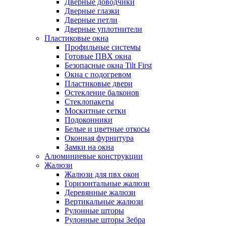
Дверные доводчики
Дверные глазки
Дверные петли
Дверные уплотнители
Пластиковые окна
Профильные системы
Готовые ПВХ окна
Безопасные окна Tilt First
Окна с подогревом
Пластиковые двери
Остекление балконов
Стеклопакеты
Москитные сетки
Подоконники
Белые и цветные откосы
Оконная фурнитура
Замки на окна
Алюминиевые конструкции
Жалюзи
Жалюзи для пвх окон
Горизонтальные жалюзи
Деревянные жалюзи
Вертикальные жалюзи
Рулонные шторы
Рулонные шторы Зебра