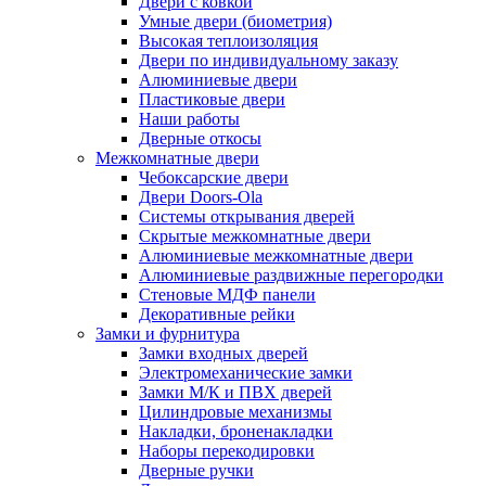
Двери с ковкой
Умные двери (биометрия)
Высокая теплоизоляция
Двери по индивидуальному заказу
Алюминиевые двери
Пластиковые двери
Наши работы
Дверные откосы
Межкомнатные двери
Чебоксарские двери
Двери Doors-Ola
Системы открывания дверей
Скрытые межкомнатные двери
Алюминиевые межкомнатные двери
Алюминиевые раздвижные перегородки
Стеновые МДФ панели
Декоративные рейки
Замки и фурнитура
Замки входных дверей
Электромеханические замки
Замки М/К и ПВХ дверей
Цилиндровые механизмы
Накладки, броненакладки
Наборы перекодировки
Дверные ручки