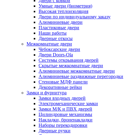
Двери с ковкой
Умные двери (биометрия)
Высокая теплоизоляция
Двери по индивидуальному заказу
Алюминиевые двери
Пластиковые двери
Наши работы
Дверные откосы
Межкомнатные двери
Чебоксарские двери
Двери Doors-Ola
Системы открывания дверей
Скрытые межкомнатные двери
Алюминиевые межкомнатные двери
Алюминиевые раздвижные перегородки
Стеновые МДФ панели
Декоративные рейки
Замки и фурнитура
Замки входных дверей
Электромеханические замки
Замки М/К и ПВХ дверей
Цилиндровые механизмы
Накладки, броненакладки
Наборы перекодировки
Дверные ручки