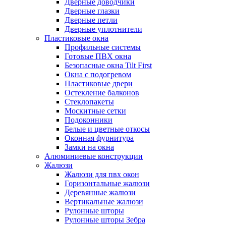
Дверные доводчики
Дверные глазки
Дверные петли
Дверные уплотнители
Пластиковые окна
Профильные системы
Готовые ПВХ окна
Безопасные окна Tilt First
Окна с подогревом
Пластиковые двери
Остекление балконов
Стеклопакеты
Москитные сетки
Подоконники
Белые и цветные откосы
Оконная фурнитура
Замки на окна
Алюминиевые конструкции
Жалюзи
Жалюзи для пвх окон
Горизонтальные жалюзи
Деревянные жалюзи
Вертикальные жалюзи
Рулонные шторы
Рулонные шторы Зебра