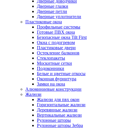
Дверные доводчики
Дверные глазки
Дверные петли
Дверные уплотнители
Пластиковые окна
Профильные системы
Готовые ПВХ окна
Безопасные окна Tilt First
Окна с подогревом
Пластиковые двери
Остекление балконов
Стеклопакеты
Москитные сетки
Подоконники
Белые и цветные откосы
Оконная фурнитура
Замки на окна
Алюминиевые конструкции
Жалюзи
Жалюзи для пвх окон
Горизонтальные жалюзи
Деревянные жалюзи
Вертикальные жалюзи
Рулонные шторы
Рулонные шторы Зебра