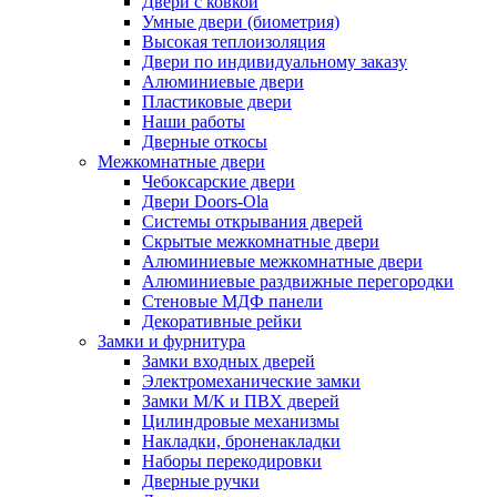
Двери с ковкой
Умные двери (биометрия)
Высокая теплоизоляция
Двери по индивидуальному заказу
Алюминиевые двери
Пластиковые двери
Наши работы
Дверные откосы
Межкомнатные двери
Чебоксарские двери
Двери Doors-Ola
Системы открывания дверей
Скрытые межкомнатные двери
Алюминиевые межкомнатные двери
Алюминиевые раздвижные перегородки
Стеновые МДФ панели
Декоративные рейки
Замки и фурнитура
Замки входных дверей
Электромеханические замки
Замки М/К и ПВХ дверей
Цилиндровые механизмы
Накладки, броненакладки
Наборы перекодировки
Дверные ручки