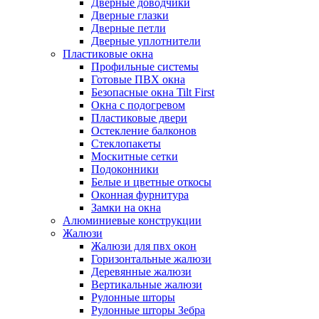
Дверные доводчики
Дверные глазки
Дверные петли
Дверные уплотнители
Пластиковые окна
Профильные системы
Готовые ПВХ окна
Безопасные окна Tilt First
Окна с подогревом
Пластиковые двери
Остекление балконов
Стеклопакеты
Москитные сетки
Подоконники
Белые и цветные откосы
Оконная фурнитура
Замки на окна
Алюминиевые конструкции
Жалюзи
Жалюзи для пвх окон
Горизонтальные жалюзи
Деревянные жалюзи
Вертикальные жалюзи
Рулонные шторы
Рулонные шторы Зебра