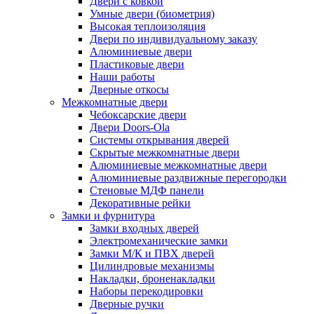
Двери с ковкой
Умные двери (биометрия)
Высокая теплоизоляция
Двери по индивидуальному заказу
Алюминиевые двери
Пластиковые двери
Наши работы
Дверные откосы
Межкомнатные двери
Чебоксарские двери
Двери Doors-Ola
Системы открывания дверей
Скрытые межкомнатные двери
Алюминиевые межкомнатные двери
Алюминиевые раздвижные перегородки
Стеновые МДФ панели
Декоративные рейки
Замки и фурнитура
Замки входных дверей
Электромеханические замки
Замки М/К и ПВХ дверей
Цилиндровые механизмы
Накладки, броненакладки
Наборы перекодировки
Дверные ручки