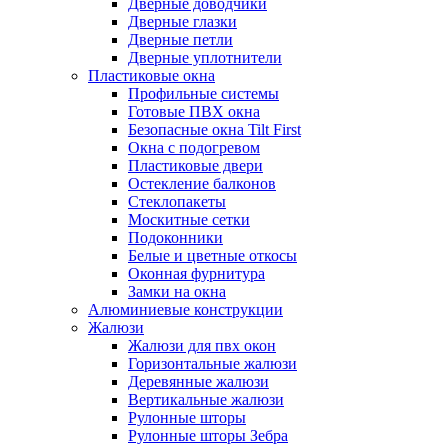
Дверные доводчики
Дверные глазки
Дверные петли
Дверные уплотнители
Пластиковые окна
Профильные системы
Готовые ПВХ окна
Безопасные окна Tilt First
Окна с подогревом
Пластиковые двери
Остекление балконов
Стеклопакеты
Москитные сетки
Подоконники
Белые и цветные откосы
Оконная фурнитура
Замки на окна
Алюминиевые конструкции
Жалюзи
Жалюзи для пвх окон
Горизонтальные жалюзи
Деревянные жалюзи
Вертикальные жалюзи
Рулонные шторы
Рулонные шторы Зебра