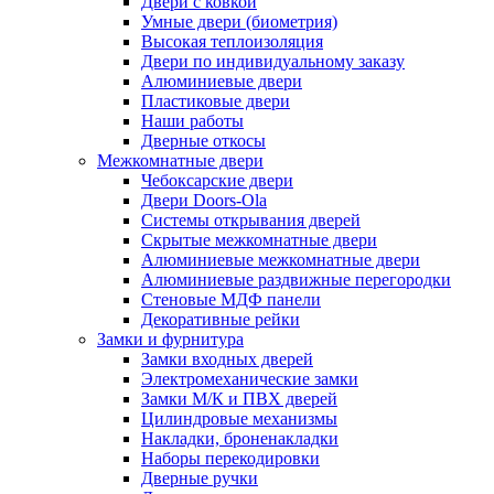
Двери с ковкой
Умные двери (биометрия)
Высокая теплоизоляция
Двери по индивидуальному заказу
Алюминиевые двери
Пластиковые двери
Наши работы
Дверные откосы
Межкомнатные двери
Чебоксарские двери
Двери Doors-Ola
Системы открывания дверей
Скрытые межкомнатные двери
Алюминиевые межкомнатные двери
Алюминиевые раздвижные перегородки
Стеновые МДФ панели
Декоративные рейки
Замки и фурнитура
Замки входных дверей
Электромеханические замки
Замки М/К и ПВХ дверей
Цилиндровые механизмы
Накладки, броненакладки
Наборы перекодировки
Дверные ручки