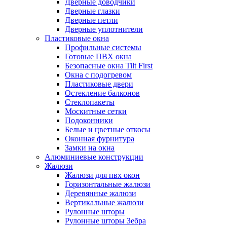
Дверные доводчики
Дверные глазки
Дверные петли
Дверные уплотнители
Пластиковые окна
Профильные системы
Готовые ПВХ окна
Безопасные окна Tilt First
Окна с подогревом
Пластиковые двери
Остекление балконов
Стеклопакеты
Москитные сетки
Подоконники
Белые и цветные откосы
Оконная фурнитура
Замки на окна
Алюминиевые конструкции
Жалюзи
Жалюзи для пвх окон
Горизонтальные жалюзи
Деревянные жалюзи
Вертикальные жалюзи
Рулонные шторы
Рулонные шторы Зебра