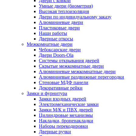
Двери с ковкой
Умные двери (биометрия)
Высокая теплоизоляция
Двери по индивидуальному заказу
Алюминиевые двери
Пластиковые двери
Наши работы
Дверные откосы
Межкомнатные двери
Чебоксарские двери
Двери Doors-Ola
Системы открывания дверей
Скрытые межкомнатные двери
Алюминиевые межкомнатные двери
Алюминиевые раздвижные перегородки
Стеновые МДФ панели
Декоративные рейки
Замки и фурнитура
Замки входных дверей
Электромеханические замки
Замки М/К и ПВХ дверей
Цилиндровые механизмы
Накладки, броненакладки
Наборы перекодировки
Дверные ручки