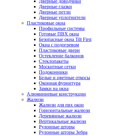
Дверные доводчики
Дверные глазки
Дверные петли
Дверные уплотнители
Пластиковые окна
Профильные системы
Готовые ПВХ окна
Безопасные окна Tilt First
Окна с подогревом
Пластиковые двери
Остекление балконов
Стеклопакеты
Москитные сетки
Подоконники
Белые и цветные откосы
Оконная фурнитура
Замки на окна
Алюминиевые конструкции
Жалюзи
Жалюзи для пвх окон
Горизонтальные жалюзи
Деревянные жалюзи
Вертикальные жалюзи
Рулонные шторы
Рулонные шторы Зебра