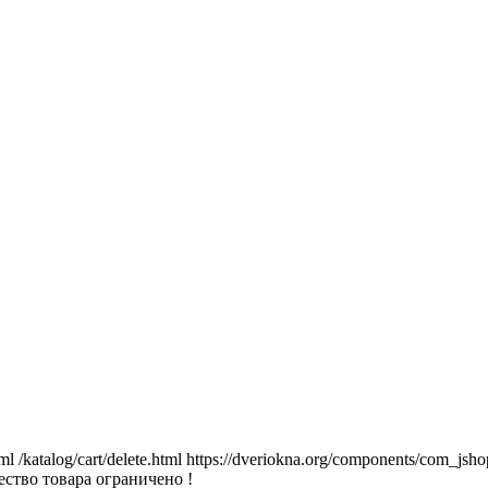
tml
/katalog/cart/delete.html
https://dveriokna.org/components/com_jsho
ство товара ограничено !