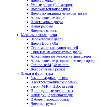
Двери с ковкой
Умные двери (биометрия)
Высокая теплоизоляция
Двери по индивидуальному заказу
Алюминиевые двери
Пластиковые двери
Наши работы
Дверные откосы
Межкомнатные двери
Чебоксарские двери
Двери Doors-Ola
Системы открывания дверей
Скрытые межкомнатные двери
Алюминиевые межкомнатные двери
Алюминиевые раздвижные перегородки
Стеновые МДФ панели
Декоративные рейки
Замки и фурнитура
Замки входных дверей
Электромеханические замки
Замки М/К и ПВХ дверей
Цилиндровые механизмы
Накладки, броненакладки
Наборы перекодировки
Дверные ручки