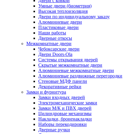
Двери с ковкой
Умные двери (биометрия)
Высокая теплоизоляция
Двери по индивидуальному заказу
Алюминиевые двери
Пластиковые двери
Наши работы
Дверные откосы
Межкомнатные двери
Чебоксарские двери
Двери Doors-Ola
Системы открывания дверей
Скрытые межкомнатные двери
Алюминиевые межкомнатные двери
Алюминиевые раздвижные перегородки
Стеновые МДФ панели
Декоративные рейки
Замки и фурнитура
Замки входных дверей
Электромеханические замки
Замки М/К и ПВХ дверей
Цилиндровые механизмы
Накладки, броненакладки
Наборы перекодировки
Дверные ручки