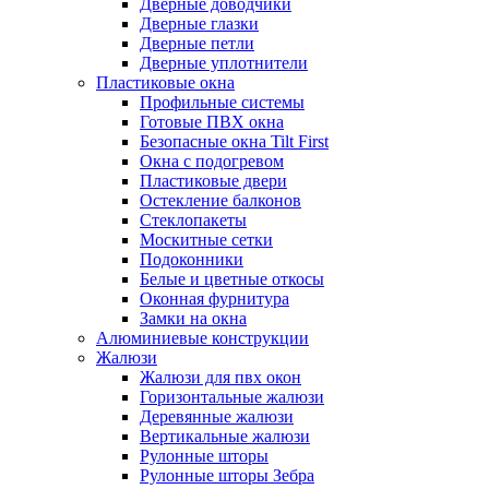
Дверные доводчики
Дверные глазки
Дверные петли
Дверные уплотнители
Пластиковые окна
Профильные системы
Готовые ПВХ окна
Безопасные окна Tilt First
Окна с подогревом
Пластиковые двери
Остекление балконов
Стеклопакеты
Москитные сетки
Подоконники
Белые и цветные откосы
Оконная фурнитура
Замки на окна
Алюминиевые конструкции
Жалюзи
Жалюзи для пвх окон
Горизонтальные жалюзи
Деревянные жалюзи
Вертикальные жалюзи
Рулонные шторы
Рулонные шторы Зебра