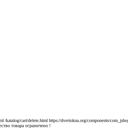
tml
/katalog/cart/delete.html
https://dveriokna.org/components/com_jsho
ство товара ограничено !