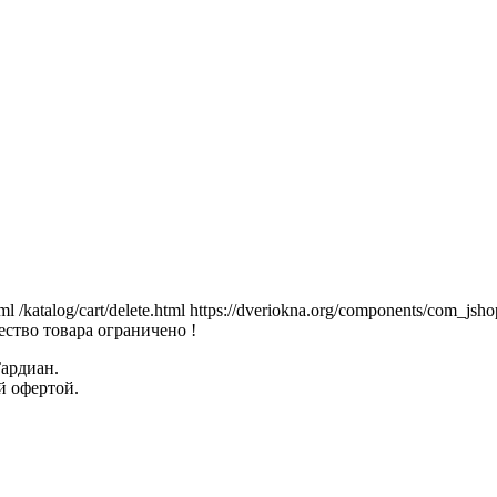
tml
/katalog/cart/delete.html
https://dveriokna.org/components/com_jsho
ство товара ограничено !
Гардиан.
й офертой.