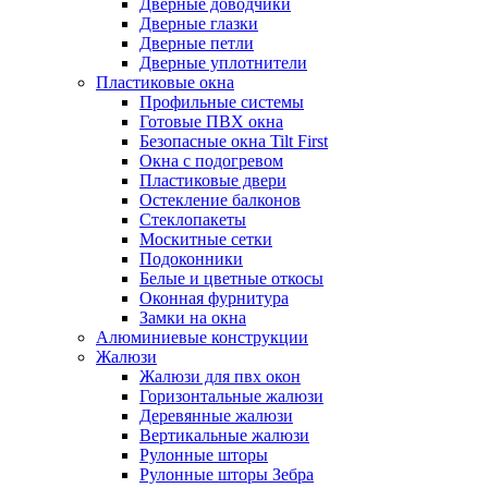
Дверные доводчики
Дверные глазки
Дверные петли
Дверные уплотнители
Пластиковые окна
Профильные системы
Готовые ПВХ окна
Безопасные окна Tilt First
Окна с подогревом
Пластиковые двери
Остекление балконов
Стеклопакеты
Москитные сетки
Подоконники
Белые и цветные откосы
Оконная фурнитура
Замки на окна
Алюминиевые конструкции
Жалюзи
Жалюзи для пвх окон
Горизонтальные жалюзи
Деревянные жалюзи
Вертикальные жалюзи
Рулонные шторы
Рулонные шторы Зебра