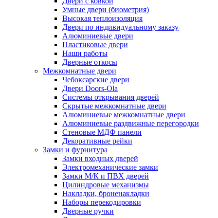
Двери с ковкой
Умные двери (биометрия)
Высокая теплоизоляция
Двери по индивидуальному заказу
Алюминиевые двери
Пластиковые двери
Наши работы
Дверные откосы
Межкомнатные двери
Чебоксарские двери
Двери Doors-Ola
Системы открывания дверей
Скрытые межкомнатные двери
Алюминиевые межкомнатные двери
Алюминиевые раздвижные перегородки
Стеновые МДФ панели
Декоративные рейки
Замки и фурнитура
Замки входных дверей
Электромеханические замки
Замки М/К и ПВХ дверей
Цилиндровые механизмы
Накладки, броненакладки
Наборы перекодировки
Дверные ручки