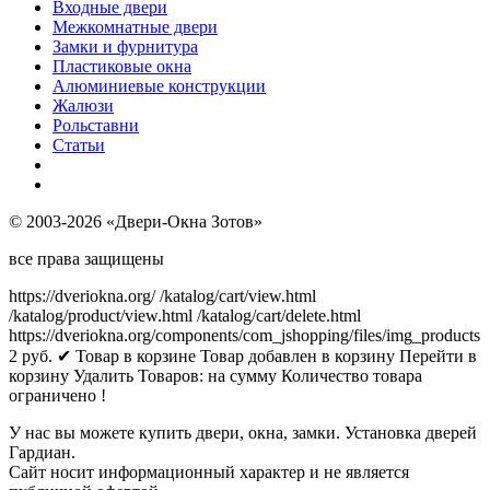
Входные двери
Межкомнатные двери
Замки и фурнитура
Пластиковые окна
Алюминиевые конструкции
Жалюзи
Рольставни
Статьи
© 2003-2026 «Двери-Окна Зотов»
все права защищены
https://dveriokna.org/
/katalog/cart/view.html
/katalog/product/view.html
/katalog/cart/delete.html
https://dveriokna.org/components/com_jshopping/files/img_products
2
руб.
✔ Товар в корзине
Товар добавлен в корзину
Перейти в
корзину
Удалить
Товаров:
на сумму
Количество товара
ограничено !
У нас вы можете купить двери, окна, замки. Установка дверей
Гардиан.
Сайт носит информационный характер и не является