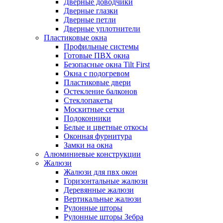
Дверные доводчики
Дверные глазки
Дверные петли
Дверные уплотнители
Пластиковые окна
Профильные системы
Готовые ПВХ окна
Безопасные окна Tilt First
Окна с подогревом
Пластиковые двери
Остекление балконов
Стеклопакеты
Москитные сетки
Подоконники
Белые и цветные откосы
Оконная фурнитура
Замки на окна
Алюминиевые конструкции
Жалюзи
Жалюзи для пвх окон
Горизонтальные жалюзи
Деревянные жалюзи
Вертикальные жалюзи
Рулонные шторы
Рулонные шторы Зебра