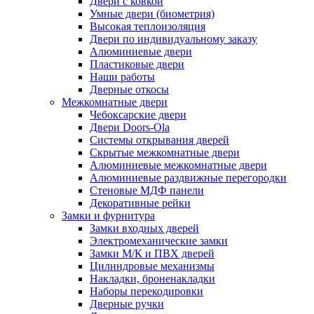
Двери с ковкой
Умные двери (биометрия)
Высокая теплоизоляция
Двери по индивидуальному заказу
Алюминиевые двери
Пластиковые двери
Наши работы
Дверные откосы
Межкомнатные двери
Чебоксарские двери
Двери Doors-Ola
Системы открывания дверей
Скрытые межкомнатные двери
Алюминиевые межкомнатные двери
Алюминиевые раздвижные перегородки
Стеновые МДФ панели
Декоративные рейки
Замки и фурнитура
Замки входных дверей
Электромеханические замки
Замки М/К и ПВХ дверей
Цилиндровые механизмы
Накладки, броненакладки
Наборы перекодировки
Дверные ручки