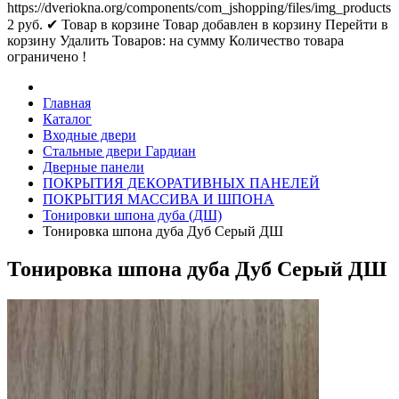
https://dveriokna.org/components/com_jshopping/files/img_products
2
руб.
✔ Товар в корзине
Товар добавлен в корзину
Перейти в
корзину
Удалить
Товаров:
на сумму
Количество товара
ограничено !
Главная
Каталог
Входные двери
Стальные двери Гардиан
Дверные панели
ПОКРЫТИЯ ДЕКОРАТИВНЫХ ПАНЕЛЕЙ
ПОКРЫТИЯ МАССИВА И ШПОНА
Тонировки шпона дуба (ДШ)
Тонировка шпона дуба Дуб Серый ДШ
Тонировка шпона дуба Дуб Серый ДШ