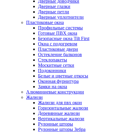
Дверные доводчики
Дверные глазки
Дверные петли
Дверные уплотнители
Пластиковые окна
Профильные системы
Готовые ПВХ окна
Безопасные окна Tilt First
Окна с подогревом
Пластиковые двери
Остекление балконов
Стеклопакеты
Москитные сетки
Подоконники
Белые и цветные откосы
Оконная фурнитура
Замки на окна
Алюминиевые конструкции
Жалюзи
Жалюзи для пвх окон
Горизонтальные жалюзи
Деревянные жалюзи
Вертикальные жалюзи
Рулонные шторы
Рулонные шторы Зебра