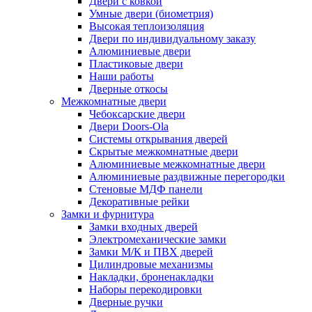
Двери с ковкой
Умные двери (биометрия)
Высокая теплоизоляция
Двери по индивидуальному заказу
Алюминиевые двери
Пластиковые двери
Наши работы
Дверные откосы
Межкомнатные двери
Чебоксарские двери
Двери Doors-Ola
Системы открывания дверей
Скрытые межкомнатные двери
Алюминиевые межкомнатные двери
Алюминиевые раздвижные перегородки
Стеновые МДФ панели
Декоративные рейки
Замки и фурнитура
Замки входных дверей
Электромеханические замки
Замки М/К и ПВХ дверей
Цилиндровые механизмы
Накладки, броненакладки
Наборы перекодировки
Дверные ручки