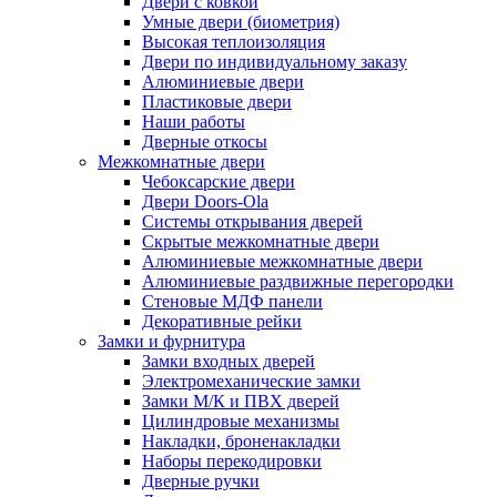
Двери с ковкой
Умные двери (биометрия)
Высокая теплоизоляция
Двери по индивидуальному заказу
Алюминиевые двери
Пластиковые двери
Наши работы
Дверные откосы
Межкомнатные двери
Чебоксарские двери
Двери Doors-Ola
Системы открывания дверей
Скрытые межкомнатные двери
Алюминиевые межкомнатные двери
Алюминиевые раздвижные перегородки
Стеновые МДФ панели
Декоративные рейки
Замки и фурнитура
Замки входных дверей
Электромеханические замки
Замки М/К и ПВХ дверей
Цилиндровые механизмы
Накладки, броненакладки
Наборы перекодировки
Дверные ручки