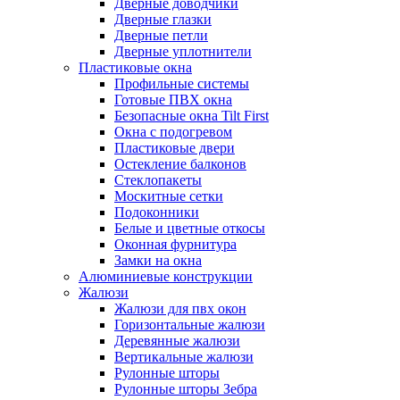
Дверные доводчики
Дверные глазки
Дверные петли
Дверные уплотнители
Пластиковые окна
Профильные системы
Готовые ПВХ окна
Безопасные окна Tilt First
Окна с подогревом
Пластиковые двери
Остекление балконов
Стеклопакеты
Москитные сетки
Подоконники
Белые и цветные откосы
Оконная фурнитура
Замки на окна
Алюминиевые конструкции
Жалюзи
Жалюзи для пвх окон
Горизонтальные жалюзи
Деревянные жалюзи
Вертикальные жалюзи
Рулонные шторы
Рулонные шторы Зебра