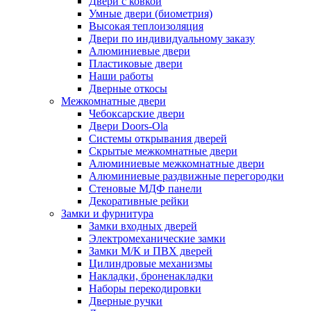
Двери с ковкой
Умные двери (биометрия)
Высокая теплоизоляция
Двери по индивидуальному заказу
Алюминиевые двери
Пластиковые двери
Наши работы
Дверные откосы
Межкомнатные двери
Чебоксарские двери
Двери Doors-Ola
Системы открывания дверей
Скрытые межкомнатные двери
Алюминиевые межкомнатные двери
Алюминиевые раздвижные перегородки
Стеновые МДФ панели
Декоративные рейки
Замки и фурнитура
Замки входных дверей
Электромеханические замки
Замки М/К и ПВХ дверей
Цилиндровые механизмы
Накладки, броненакладки
Наборы перекодировки
Дверные ручки