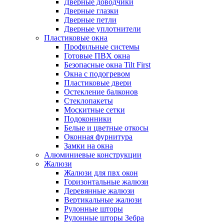
Дверные доводчики
Дверные глазки
Дверные петли
Дверные уплотнители
Пластиковые окна
Профильные системы
Готовые ПВХ окна
Безопасные окна Tilt First
Окна с подогревом
Пластиковые двери
Остекление балконов
Стеклопакеты
Москитные сетки
Подоконники
Белые и цветные откосы
Оконная фурнитура
Замки на окна
Алюминиевые конструкции
Жалюзи
Жалюзи для пвх окон
Горизонтальные жалюзи
Деревянные жалюзи
Вертикальные жалюзи
Рулонные шторы
Рулонные шторы Зебра