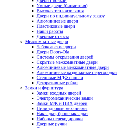
Двери с ковкой
Умные двери (биометрия)
Высокая теплоизоляция
Двери по индивидуальному заказу
Алюминиевые двери
Пластиковые двери
Наши работы
Дверные откосы
Межкомнатные двери
Чебоксарские двери
Двери Doors-Ola
Системы открывания дверей
Скрытые межкомнатные двери
Алюминиевые межкомнатные двери
Алюминиевые раздвижные перегородки
Стеновые МДФ панели
Декоративные рейки
Замки и фурнитура
Замки входных дверей
Электромеханические замки
Замки М/К и ПВХ дверей
Цилиндровые механизмы
Накладки, броненакладки
Наборы перекодировки
Дверные ручки