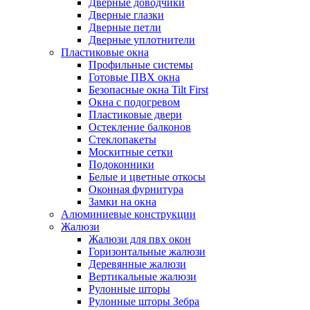
Дверные доводчики
Дверные глазки
Дверные петли
Дверные уплотнители
Пластиковые окна
Профильные системы
Готовые ПВХ окна
Безопасные окна Tilt First
Окна с подогревом
Пластиковые двери
Остекление балконов
Стеклопакеты
Москитные сетки
Подоконники
Белые и цветные откосы
Оконная фурнитура
Замки на окна
Алюминиевые конструкции
Жалюзи
Жалюзи для пвх окон
Горизонтальные жалюзи
Деревянные жалюзи
Вертикальные жалюзи
Рулонные шторы
Рулонные шторы Зебра